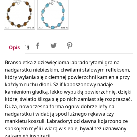
Udostępnij
Tweetuj
Pinterest
Udostępnij
Opis
Bransoletka z dziewięcioma labradorytami gra na
nadgarstku niebieskim, chwilami stalowym refleksem,
który wyłania się z ciemnej powierzchni kamienia przy
każdym ruchu dłoni. Szlif kaboszonowy nadaje
kamieniom gładką, lekko wypukłą powierzchnię, dzięki
której światło ślizga się po nich zamiast się rozpraszać.
Duża, nowoczesna forma ogniw dobrze leży na
nadgarstku i widać ją spod luźnego rękawa czy
mankietu koszuli. Labradoryt od dawna kojarzono ze
spokojem myśli i wiarą w siebie, bywał też uznawany
za kamień inspiracji.