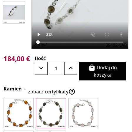
184,00 €
Ilość
Dodaj do

koszyka
Kamień
-

zobacz certyfikaty