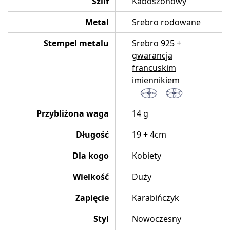
Szlif
Kaboszonowy
Metal
Srebro rodowane
Stempel metalu
Srebro 925 +
gwarancja
francuskim
imiennikiem
Przybliżona waga
14 g
Długość
19 + 4cm
Dla kogo
Kobiety
Wielkość
Duży
Zapięcie
Karabińczyk
Styl
Nowoczesny