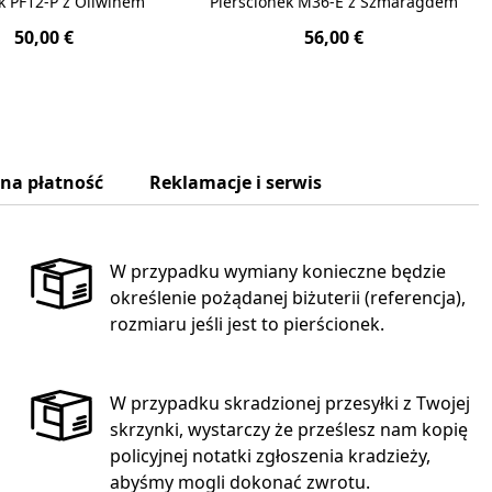
k PF12-P z Oliwinem
Pierścionek M36-E z Szmaragdem
50,00 €
56,00 €
zna płatność
Reklamacje i serwis
W przypadku wymiany konieczne będzie
określenie pożądanej biżuterii (referencja),
rozmiaru jeśli jest to pierścionek.
W przypadku skradzionej przesyłki z Twojej
skrzynki, wystarczy że prześlesz nam kopię
policyjnej notatki zgłoszenia kradzieży,
abyśmy mogli dokonać zwrotu.