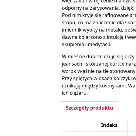
więc zakup w tej cenie ma dziś s
odporny na zarysowania, dzięki
Pod nim kryje się rafinowane sr
stopu, co ma znaczenie dla skór
imiennik wybity na metalu, poś
dawna kojarzono z intuicją i w
skupienia i medytacji.
W mieście dobrze czuje się przy 
jeansach i skórzanej kurtce nar
wzrok właśnie na tle stonowanyc
Przy spiętych włosach kolczyki o
i znikają między kosmykami. Waga
ich ciężaru.
Szczegóły produktu
Indeks