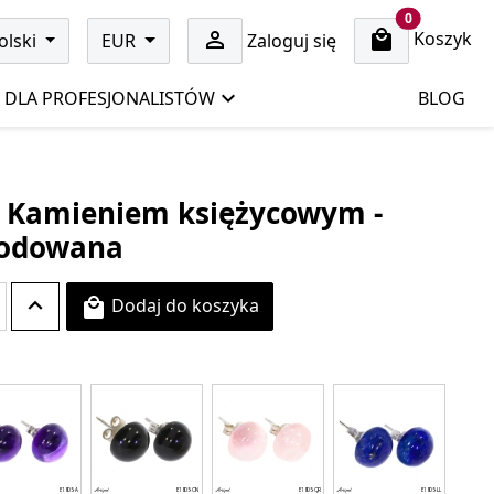
cart items
0
Koszyk

olski
EUR
Zaloguj się
DLA PROFESJONALISTÓW
BLOG
 z Kamieniem księżycowym -
 rodowana
Dodaj do koszyka
