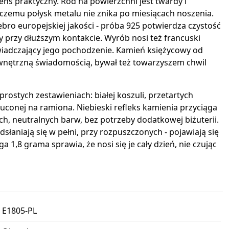
ens praktyczny. Rod na powierzchni jest twardy i
 czemu połysk metalu nie znika po miesiącach noszenia.
ebro europejskiej jakości - próba 925 potwierdza czystość
y przy dłuższym kontakcie. Wyrób nosi też francuski
wiadczający jego pochodzenie. Kamień księżycowy od
ewnętrzną świadomością, bywał też towarzyszem chwil
prostych zestawieniach: białej koszuli, przetartych
zuconej na ramiona. Niebieski refleks kamienia przyciąga
h, neutralnych barw, bez potrzeby dodatkowej biżuterii.
dsłaniają się w pełni, przy rozpuszczonych - pojawiają się
 1,8 grama sprawia, że nosi się je cały dzień, nie czując
E1805-PL