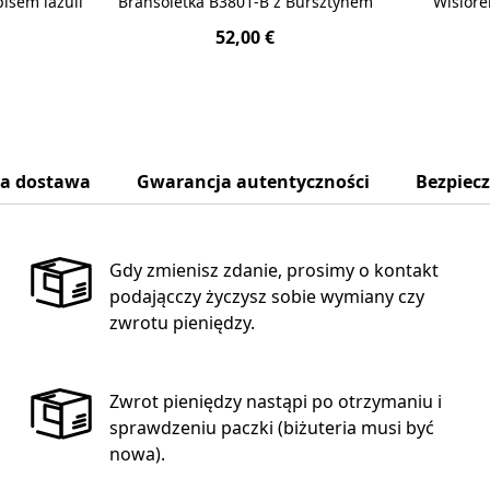
pisem lazuli
Bransoletka B3801-B z Bursztynem
Wisiore
52,00 €
na dostawa
Gwarancja autentyczności
Bezpiec
Gdy zmienisz zdanie, prosimy o kontakt
podającczy życzysz sobie wymiany czy
zwrotu pieniędzy.
Zwrot pieniędzy nastąpi po otrzymaniu i
sprawdzeniu paczki (biżuteria musi być
nowa).