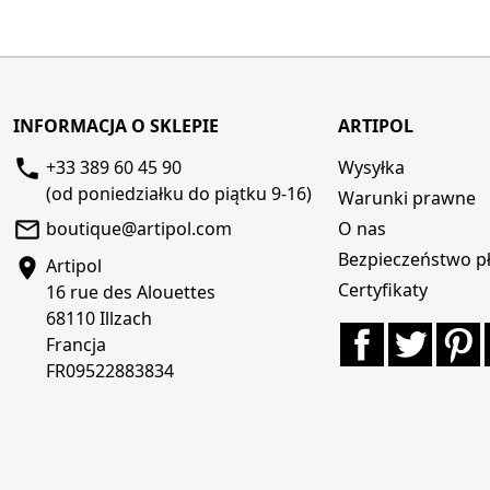
INFORMACJA O SKLEPIE
ARTIPOL
+33 389 60 45 90
Wysyłka
(od poniedziałku do piątku 9-16)
Warunki prawne
boutique@artipol.com
O nas
Bezpieczeństwo pł
Artipol
Certyfikaty
16 rue des Alouettes
68110 Illzach
Facebook
Twitte
P
Francja
FR09522883834