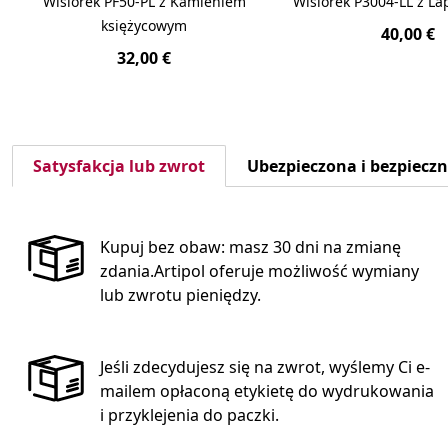
Wisiorek PF50-PL z Kamieniem
Wisiorek P3004-LL z La
księżycowym
40,00 €
32,00 €
Satysfakcja lub zwrot
Ubezpieczona i bezpiecz
Kupuj bez obaw: masz 30 dni na zmianę
zdania.Artipol oferuje możliwość wymiany
lub zwrotu pieniędzy.
Jeśli zdecydujesz się na zwrot, wyślemy Ci e-
mailem opłaconą etykietę do wydrukowania
i przyklejenia do paczki.