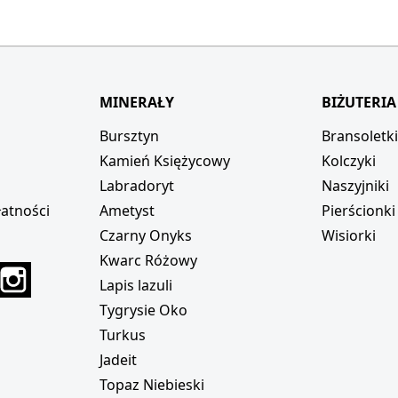
MINERAŁY
BIŻUTERIA
Bursztyn
Bransoletk
Kamień Księżycowy
Kolczyki
Labradoryt
Naszyjniki
atności
Ametyst
Pierścionki
Czarny Onyks
Wisiorki
Kwarc Różowy
r
interest
Instagram
Lapis lazuli
Tygrysie Oko
Turkus
Jadeit
Topaz Niebieski