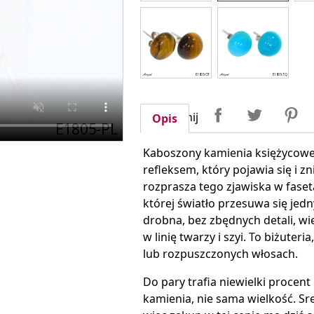
Udostępnij
Tweetuj
P
Udostępnij
Opis
Kaboszony kamienia księżycowego
refleksem, który pojawia się i 
rozprasza tego zjawiska w faset
której światło przesuwa się je
drobna, bez zbędnych detali, więc
w linię twarzy i szyi. To biżuteria
lub rozpuszczonych włosach.
Do pary trafia niewielki procent 
kamienia, nie sama wielkość. Sr