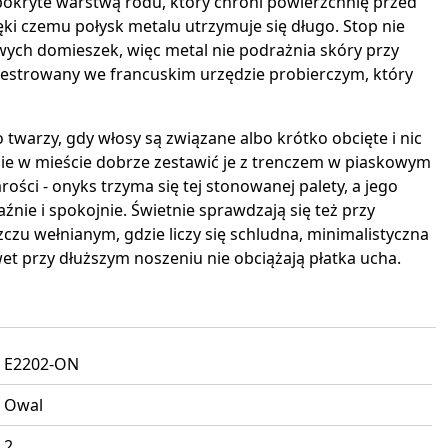
 pokryte warstwą rodu, który chroni powierzchnię przed
ki czemu połysk metalu utrzymuje się długo. Stop nie
iwych domieszek, więc metal nie podrażnia skóry przy
ejestrowany we francuskim urzędzie probierczym, który
ko twarzy, gdy włosy są związane albo krótko obcięte i nic
kanie w mieście dobrze zestawić je z trenczem w piaskowym
rości - onyks trzyma się tej stonowanej palety, a jego
aźnie i spokojnie. Świetnie sprawdzają się też przy
czu wełnianym, gdzie liczy się schludna, minimalistyczna
wet przy dłuższym noszeniu nie obciążają płatka ucha.
E2202-ON
Owal
2