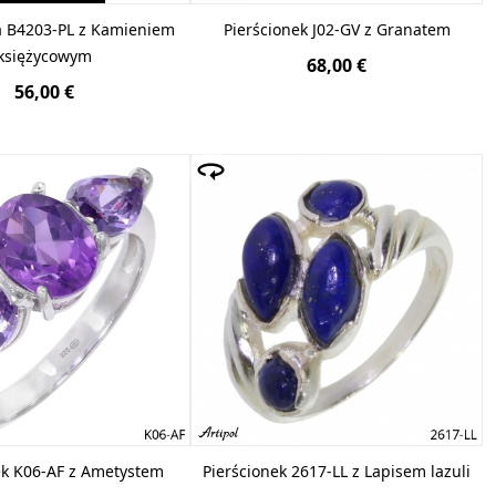
a B4203-PL z Kamieniem
Pierścionek J02-GV z Granatem
księżycowym
68,00 €
56,00 €
ek K06-AF z Ametystem
Pierścionek 2617-LL z Lapisem lazuli