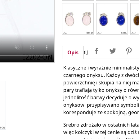
Udostępnij
Tweetuj
P
Udostępnij
Opis
Klasyczne i wyraźnie minimalisty
czarnego onyksu. Każdy z dwóch
powierzchnię i skupia na niej 
pary trafiają tylko onyksy o równ
jednolitość barwy decyduje o wy
onyksowi przypisywano symbolikę
koresponduje ze spokojną, geo
Srebro zdrożało w ostatnich latac
więc kolczyki w tej cenie są d