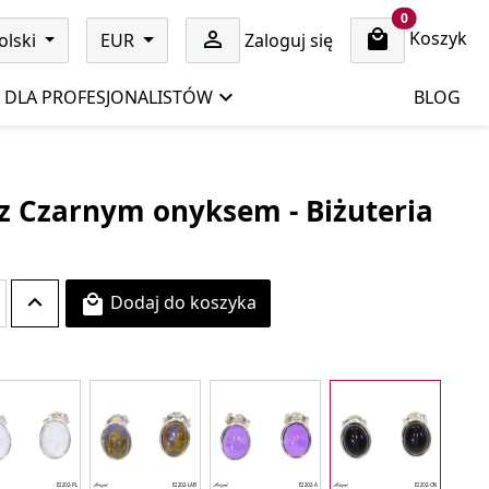
cart items
0
Koszyk

olski
EUR
Zaloguj się
DLA PROFESJONALISTÓW
BLOG
z Czarnym onyksem - Biżuteria
Dodaj do koszyka
