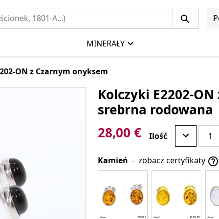
P
MINERAŁY
2202-ON z Czarnym onyksem
Kolczyki E2202-ON 
srebrna rodowana
28,00 €
Ilość
Kamień
-
zobacz certyfikaty
