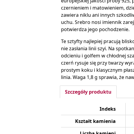
europejskiej jakości próby 925,
czernieniem i matowieniem, dzię
zawiera niklu ani innych szkodl
uchu. Srebro nosi imiennik zar
potwierdza jego pochodzenie.
Te sztyfty najlepiej pracują blis
nie zasłania linii szyi. Na spot
odcieniu i golfem w chłodnej sza
czerń rysuje się przy twarzy wyr
prostym koku i klasycznym płasz
linia. Waga 1,8 g sprawia, że na
Szczegóły produktu
Indeks
Kształt kamienia
Liczba kamieni