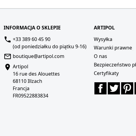
INFORMACJA O SKLEPIE
ARTIPOL
+33 389 60 45 90
Wysyłka
(od poniedziałku do piątku 9-16)
Warunki prawne
boutique@artipol.com
O nas
Bezpieczeństwo pł
Artipol
Certyfikaty
16 rue des Alouettes
68110 Illzach
Facebook
Twitte
P
Francja
FR09522883834