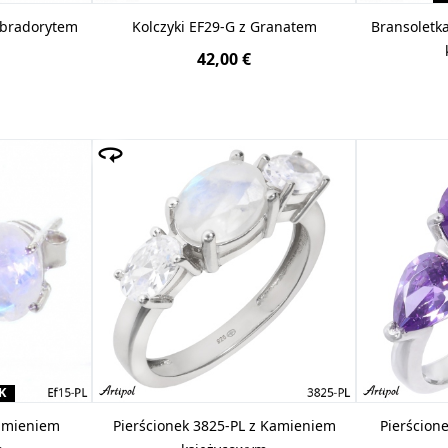
abradorytem
Kolczyki EF29-G z Granatem
Bransoletk
42,00 €
K
Kamieniem
Pierścionek 3825-PL z Kamieniem
Pierścion