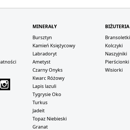
MINERAŁY
BIŻUTERIA
Bursztyn
Bransoletk
Kamień Księżycowy
Kolczyki
Labradoryt
Naszyjniki
atności
Ametyst
Pierścionki
Czarny Onyks
Wisiorki
Kwarc Różowy
r
interest
Instagram
Lapis lazuli
Tygrysie Oko
Turkus
Jadeit
Topaz Niebieski
Granat