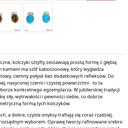
interest
czne, kolczyki sztyfty zestawiają prostą formę z głębią
 kamieni ma szlif kaboszonowy, który wygładza
matowy, ciemny połysk bez dodatkowych refleksów. Do
ej, nasyconej czerni i czystej powierzchni - to ta
borze konkretnego egzemplarza. W jubilerskiej tradycji
 siły, wytrwałości i pewności siebie, co dobrze
metryczną formą tych kolczyków.
h, a dobre, czyste onyksy trafiają się coraz rzadziej,
ziś rozsądnym wyborem. Oprawę tworzy rafinowane srebro