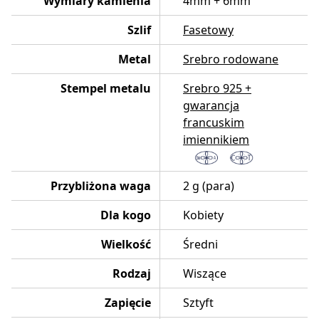
Wymiary kamienia
4mm + 6mm
Szlif
Fasetowy
Metal
Srebro rodowane
Stempel metalu
Srebro 925 +
gwarancja
francuskim
imiennikiem
Przybliżona waga
2 g (para)
Dla kogo
Kobiety
Wielkość
Średni
Rodzaj
Wiszące
Zapięcie
Sztyft