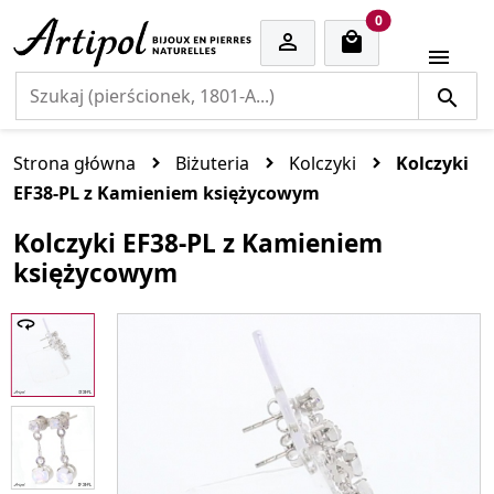
cart items
0


Strona główna
Biżuteria
Kolczyki
Kolczyki
EF38-PL z Kamieniem księżycowym
Kolczyki EF38-PL z Kamieniem
księżycowym