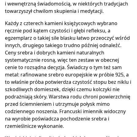
i wewnętrzną świadomością, w niektórych tradycjach
towarzyszył chwilom skupienia i medytacji.
Każdy z czterech kamieni księżycowych wybrano
ręcznie pod kątem czystości i głębi refleksu, a
egzemplarz o takiej sile blasku łatwo przeoczyć wśród
innych, drugiego takiego trudno później odnaleźć.
Ceny srebra i dobrych kamieni naturalnych
systematycznie rosną, więc ten zestaw w obecnej
cenie to rozsądna decyzja. Świadczy o tym też sam
metal: rafinowane srebro europejskie w próbie 925, a
to właśnie próba potwierdza czystość stopu bez niklu i
szkodliwych domieszek, dzięki czemu kolczyki nie
podrażniają skóry. Warstwa rodu chroni powierzchnię
przed ściemnieniem i utrzymuje połysk mimo
codziennego noszenia. Francuski imiennik widoczny
na wyrobie poświadcza pochodzenie srebra i
rzemieślnicze wykonanie.