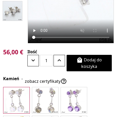
56,00 €
Ilość
Dodaj do

koszyka
Kamień
-

zobacz certyfikaty