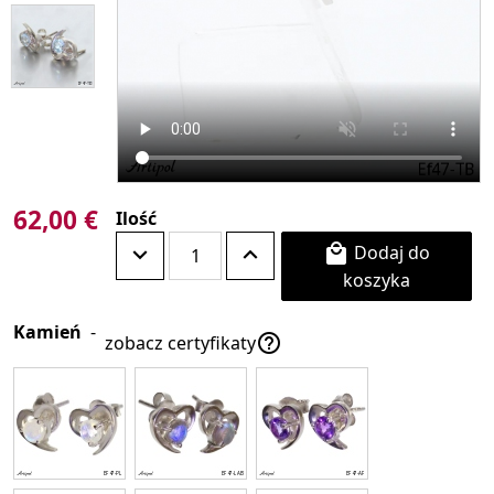
62,00 €
Ilość
Dodaj do

koszyka
Kamień
-

zobacz certyfikaty