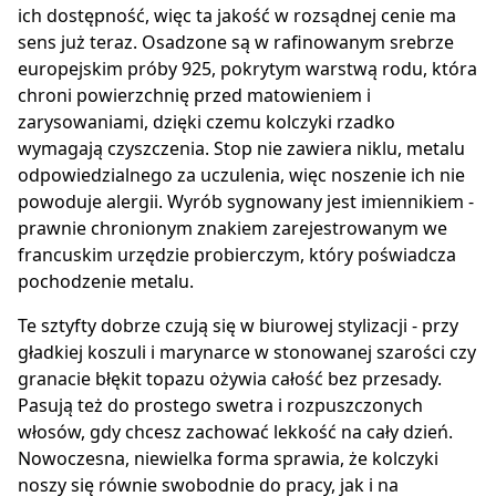
ich dostępność, więc ta jakość w rozsądnej cenie ma
sens już teraz. Osadzone są w rafinowanym srebrze
europejskim próby 925, pokrytym warstwą rodu, która
chroni powierzchnię przed matowieniem i
zarysowaniami, dzięki czemu kolczyki rzadko
wymagają czyszczenia. Stop nie zawiera niklu, metalu
odpowiedzialnego za uczulenia, więc noszenie ich nie
powoduje alergii. Wyrób sygnowany jest imiennikiem -
prawnie chronionym znakiem zarejestrowanym we
francuskim urzędzie probierczym, który poświadcza
pochodzenie metalu.
Te sztyfty dobrze czują się w biurowej stylizacji - przy
gładkiej koszuli i marynarce w stonowanej szarości czy
granacie błękit topazu ożywia całość bez przesady.
Pasują też do prostego swetra i rozpuszczonych
włosów, gdy chcesz zachować lekkość na cały dzień.
Nowoczesna, niewielka forma sprawia, że kolczyki
noszy się równie swobodnie do pracy, jak i na