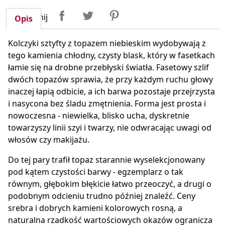
Udostępnij
Tweetuj
Pinterest
Udostępnij
Opis
Kolczyki sztyfty z topazem niebieskim wydobywają z
tego kamienia chłodny, czysty blask, który w fasetkach
łamie się na drobne przebłyski światła. Fasetowy szlif
dwóch topazów sprawia, że przy każdym ruchu głowy
inaczej łapią odbicie, a ich barwa pozostaje przejrzysta
i nasycona bez śladu zmętnienia. Forma jest prosta i
nowoczesna - niewielka, blisko ucha, dyskretnie
towarzyszy linii szyi i twarzy, nie odwracając uwagi od
włosów czy makijażu.
Do tej pary trafił topaz starannie wyselekcjonowany
pod kątem czystości barwy - egzemplarz o tak
równym, głębokim błękicie łatwo przeoczyć, a drugi o
podobnym odcieniu trudno później znaleźć. Ceny
srebra i dobrych kamieni kolorowych rosną, a
naturalna rzadkość wartościowych okazów ogranicza