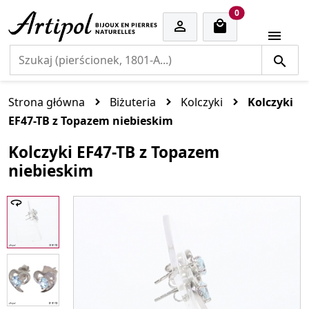
cart items
0


Strona główna
Biżuteria
Kolczyki
Kolczyki
EF47-TB z Topazem niebieskim
Kolczyki EF47-TB z Topazem
niebieskim