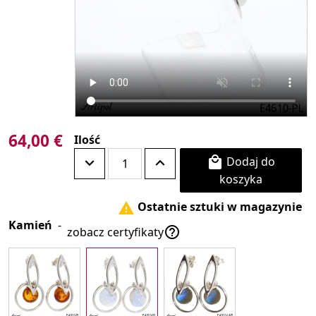
64,00 €
Ilość
Dodaj do

koszyka
Ostatnie sztuki w magazynie

Kamień
-

zobacz certyfikaty