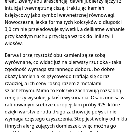
efekt, zwany adularescencją, dawni jubilerzy łączyli z
intuicją i wewnętrzną ciszą, traktując kamień
księżycowy jako symbol wewnętrznej równowagi.
Nowoczesna, lekka forma tych kolczyków o długości
3,0 cm nie przeładowuje sylwetki, a delikatne wahanie
przy każdym ruchu przyciąga wzrok do linii szyi i
włosów.
Barwa i przejrzystość obu kamieni są ze sobą
wyrównane, co widać już na pierwszy rzut oka - taka
zgodność wymaga starannego doboru, bo dobre
okazy kamienia księżycowego trafiają się coraz
rzadziej, a ich ceny rosną razem z metalami
szlachetnymi. Mimo to kolczyki zachowują rozsądną
cenę przy wysokiej jakości wykonania. Osadzone są w
rafinowanym srebrze europejskim próby 925, które
dzięki warstwie rodu długo zachowuje połysk i nie
wymaga częstego czyszczenia. Stop jest wolny od niklu
i innych alergizujących domieszek, więc można go