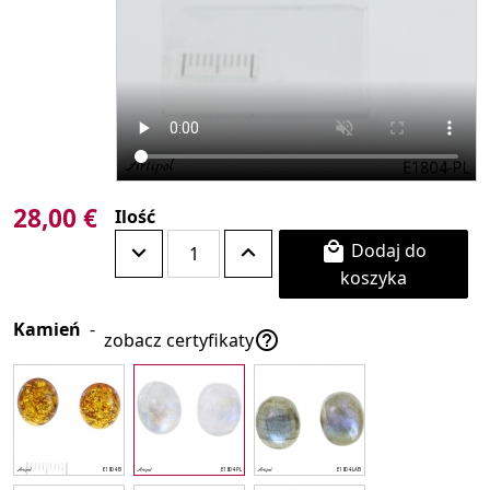
28,00 €
Ilość
Dodaj do

koszyka
Kamień
-

zobacz certyfikaty