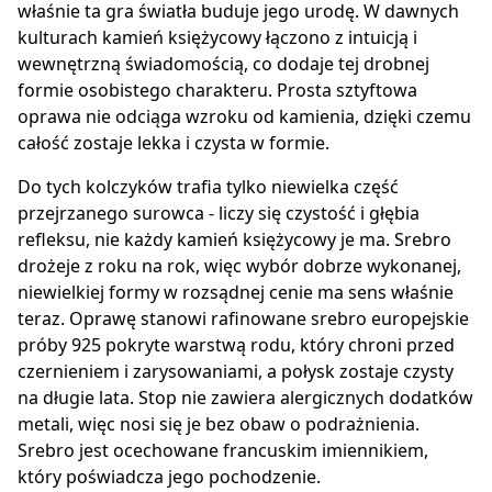
właśnie ta gra światła buduje jego urodę. W dawnych
kulturach kamień księżycowy łączono z intuicją i
wewnętrzną świadomością, co dodaje tej drobnej
formie osobistego charakteru. Prosta sztyftowa
oprawa nie odciąga wzroku od kamienia, dzięki czemu
całość zostaje lekka i czysta w formie.
Do tych kolczyków trafia tylko niewielka część
przejrzanego surowca - liczy się czystość i głębia
refleksu, nie każdy kamień księżycowy je ma. Srebro
drożeje z roku na rok, więc wybór dobrze wykonanej,
niewielkiej formy w rozsądnej cenie ma sens właśnie
teraz. Oprawę stanowi rafinowane srebro europejskie
próby 925 pokryte warstwą rodu, który chroni przed
czernieniem i zarysowaniami, a połysk zostaje czysty
na długie lata. Stop nie zawiera alergicznych dodatków
metali, więc nosi się je bez obaw o podrażnienia.
Srebro jest ocechowane francuskim imiennikiem,
który poświadcza jego pochodzenie.