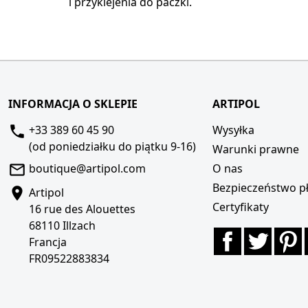
i przyklejenia do paczki.
INFORMACJA O SKLEPIE
ARTIPOL
+33 389 60 45 90
Wysyłka
(od poniedziałku do piątku 9-16)
Warunki prawne
boutique@artipol.com
O nas
Bezpieczeństwo pł
Artipol
Certyfikaty
16 rue des Alouettes
68110 Illzach
Facebook
Twitte
P
Francja
FR09522883834