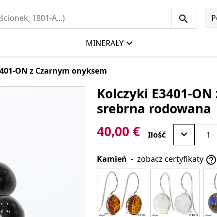
P
MINERAŁY
3401-ON z Czarnym onyksem
Kolczyki E3401-ON 
srebrna rodowana
40,00 €
Ilość
Kamień
-
zobacz certyfikaty
