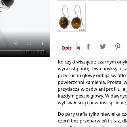
Udostępnij
Tweetuj
P
Udostępnij
Opis
Kolczyki wiszące z czarnym onyk
wyrazistą nutę. Dwa onyksy o s
przy ruchu głowy odbija światł
powierzchni kamienia. Prosta, wis
przytłacza włosów ani profilu, 
każdym geście głowy. W dawnych
wytrwałością i pewnością siebie
Do pary trafia tylko niewielka c
czerń bez przebarwień i skaz, d