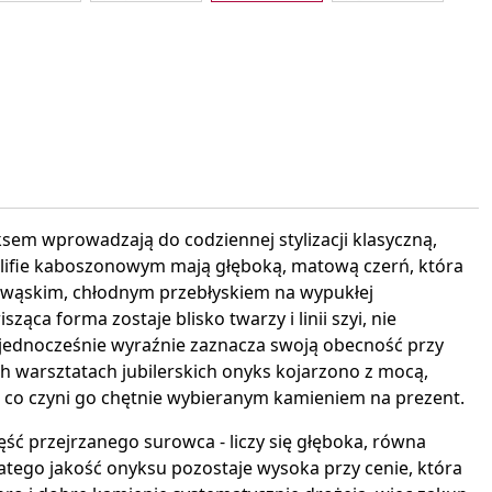
interest
sem wprowadzają do codziennej stylizacji klasyczną,
zlifie kaboszonowym mają głęboką, matową czerń, która
o wąskim, chłodnym przebłyskiem na wypukłej
ząca forma zostaje blisko twarzy i linii szyi, nie
a jednocześnie wyraźnie zaznacza swoją obecność przy
 warsztatach jubilerskich onyks kojarzono z mocą,
, co czyni go chętnie wybieranym kamieniem na prezent.
zęść przejrzanego surowca - liczy się głęboka, równa
latego jakość onyksu pozostaje wysoka przy cenie, która