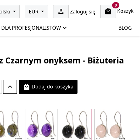
cart items
0
Koszyk

olski
EUR
Zaloguj się
DLA PROFESJONALISTÓW
BLOG
z Czarnym onyksem - Biżuteria
Dodaj do koszyka
