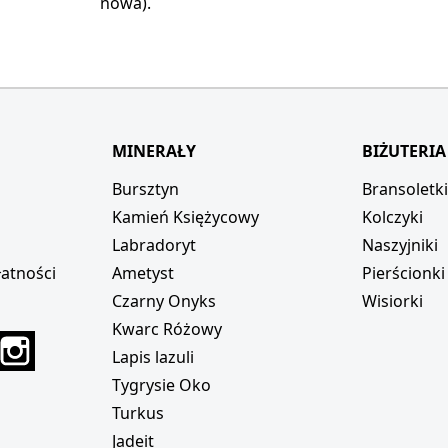
nowa).
MINERAŁY
BIŻUTERIA
Bursztyn
Bransoletk
Kamień Księżycowy
Kolczyki
Labradoryt
Naszyjniki
atności
Ametyst
Pierścionki
Czarny Onyks
Wisiorki
Kwarc Różowy
r
interest
Instagram
Lapis lazuli
Tygrysie Oko
Turkus
Jadeit