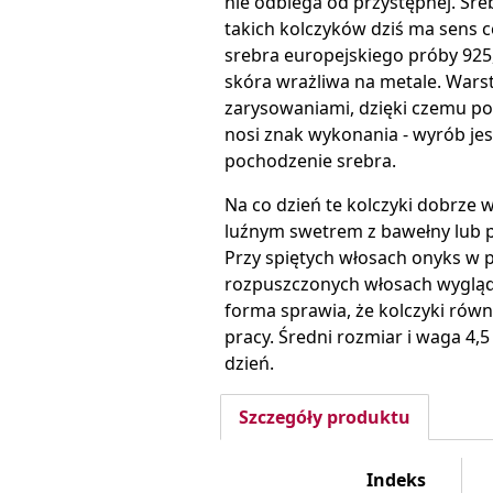
nie odbiega od przystępnej. Sre
takich kolczyków dziś ma sens 
srebra europejskiego próby 925,
skóra wrażliwa na metale. Wars
zarysowaniami, dzięki czemu poły
nosi znak wykonania - wyrób je
pochodzenie srebra.
Na co dzień te kolczyki dobrze 
luźnym swetrem z bawełny lub 
Przy spiętych włosach onyks w pe
rozpuszczonych włosach wygląda
forma sprawia, że kolczyki równ
pracy. Średni rozmiar i waga 4,
dzień.
Szczegóły produktu
Indeks