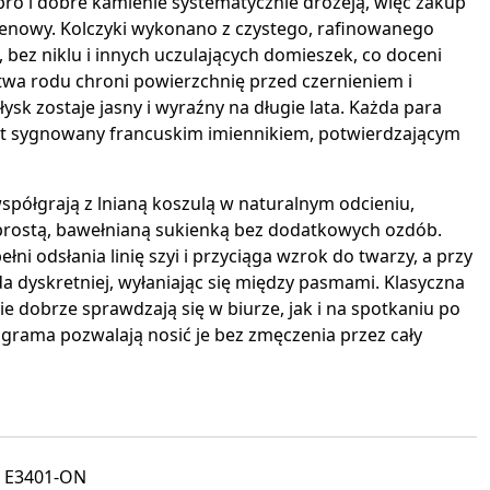
bro i dobre kamienie systematycznie drożeją, więc zakup
cenowy. Kolczyki wykonano z czystego, rafinowanego
 bez niklu i innych uczulających domieszek, co doceni
twa rodu chroni powierzchnię przed czernieniem i
sk zostaje jasny i wyraźny na długie lata. Każda para
st sygnowany francuskim imiennikiem, potwierdzającym
współgrają z lnianą koszulą w naturalnym odcieniu,
prostą, bawełnianą sukienką bez dodatkowych ozdób.
łni odsłania linię szyi i przyciąga wzrok do twarzy, a przy
 dyskretniej, wyłaniając się między pasmami. Klasyczna
ie dobrze sprawdzają się w biurze, jak i na spotkaniu po
5 grama pozwalają nosić je bez zmęczenia przez cały
E3401-ON