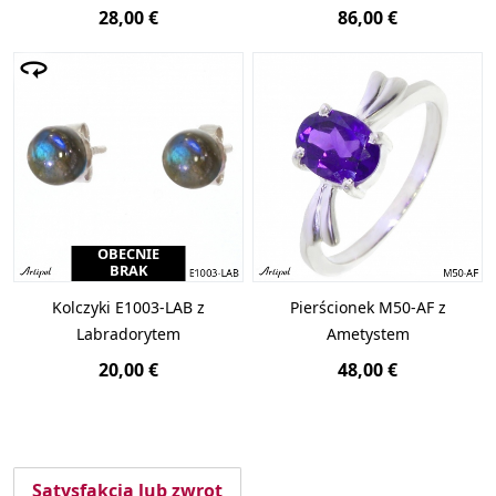
28,00 €
86,00 €
OBECNIE
BRAK
Kolczyki E1003-LAB z
Pierścionek M50-AF z
Labradorytem
Ametystem
20,00 €
48,00 €
Satysfakcja lub zwrot