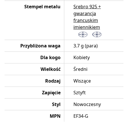
Stempel metalu
Srebro 925 +
gwarancja
francuskim
imiennikiem
Przybliżona waga
3.7 g (para)
Dla kogo
Kobiety
Wielkość
Średni
Rodzaj
Wiszące
Zapięcie
Sztyft
Styl
Nowoczesny
MPN
EF34-G