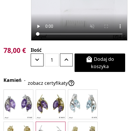
78,00 €
Ilość
Dodaj do

koszyka
Kamień
-

zobacz certyfikaty