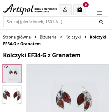
cart items
0


Strona główna
Biżuteria
Kolczyki
Kolczyki
EF34-G z Granatem
Kolczyki EF34-G z Granatem