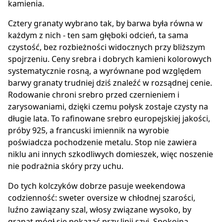
kamienia.
Cztery granaty wybrano tak, by barwa była równa w
każdym z nich - ten sam głęboki odcień, ta sama
czystość, bez rozbieżności widocznych przy bliższym
spojrzeniu. Ceny srebra i dobrych kamieni kolorowych
systematycznie rosną, a wyrównane pod względem
barwy granaty trudniej dziś znaleźć w rozsądnej cenie.
Rodowanie chroni srebro przed czernieniem i
zarysowaniami, dzięki czemu połysk zostaje czysty na
długie lata. To rafinowane srebro europejskiej jakości,
próby 925, a francuski imiennik na wyrobie
poświadcza pochodzenie metalu. Stop nie zawiera
niklu ani innych szkodliwych domieszek, więc noszenie
nie podrażnia skóry przy uchu.
Do tych kolczyków dobrze pasuje weekendowa
codzienność: sweter oversize w chłodnej szarości,
luźno zawiązany szal, włosy związane wysoko, by
granat mógł się pokazać przy linii szyi. Spokojna,