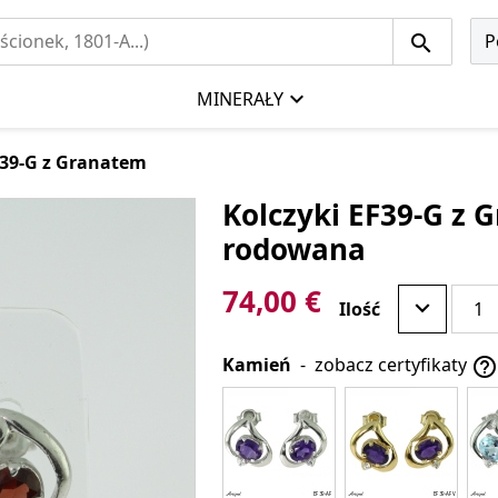
P
MINERAŁY
F39-G z Granatem
Kolczyki EF39-G z 
rodowana
74,00 €
Ilość
Kamień
-
zobacz certyfikaty
