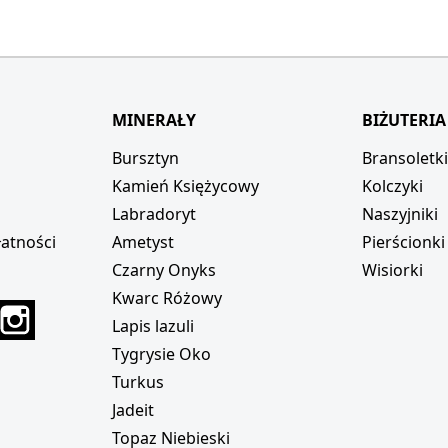
MINERAŁY
BIŻUTERIA
Bursztyn
Bransoletk
Kamień Księżycowy
Kolczyki
Labradoryt
Naszyjniki
atności
Ametyst
Pierścionki
Czarny Onyks
Wisiorki
Kwarc Różowy
r
interest
Instagram
Lapis lazuli
Tygrysie Oko
Turkus
Jadeit
Topaz Niebieski