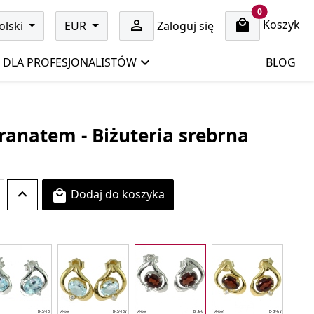
cart items
0
Koszyk

olski
EUR
Zaloguj się
DLA PROFESJONALISTÓW
BLOG
Granatem - Biżuteria srebrna
Dodaj do koszyka
