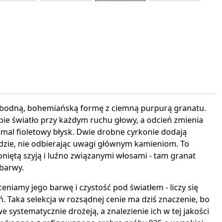
interest
wobodną, bohemiańską formę z ciemną purpurą granatu.
pie światło przy każdym ruchu głowy, a odcień zmienia
iemal fioletowy błysk. Dwie drobne cyrkonie dodają
dzie, nie odbierając uwagi głównym kamieniom. To
oniętą szyją i luźno związanymi włosami - tam granat
 barwy.
eniamy jego barwę i czystość pod światłem - liczy się
ń. Taka selekcja w rozsądnej cenie ma dziś znaczenie, bo
 systematycznie drożeją, a znalezienie ich w tej jakości