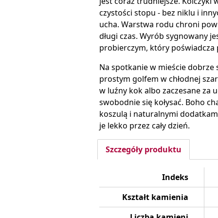
jest coraz trudniejsze. Kolczyk
czystości stopu - bez niklu i i
ucha. Warstwa rodu chroni powi
długi czas. Wyrób sygnowany je
probierczym, który poświadcza
Na spotkanie w mieście dobrze 
prostym golfem w chłodnej szaro
w luźny kok albo zaczesane za u
swobodnie się kołysać. Boho cha
koszulą i naturalnymi dodatkami
je lekko przez cały dzień.
Szczegóły produktu
Indeks
Kształt kamienia
Liczba kamieni