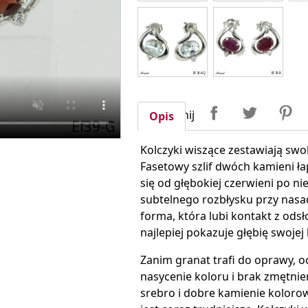
Udostępnij
Tweetuj
P
Udostępnij
Opis
Kolczyki wiszące zestawiają s
Fasetowy szlif dwóch kamieni ła
się od głębokiej czerwieni po n
subtelnego rozbłysku przy nasa
forma, która lubi kontakt z odsł
najlepiej pokazuje głębię swojej
Zanim granat trafi do oprawy, oc
nasycenie koloru i brak zmętnie
srebro i dobre kamienie kolorowe