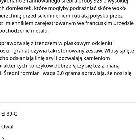
i wykonano z rafinowanego srebra próby 925 o wysokiej
nnych domieszek, które mogłyby podrażniać skórę wokół
erzchnię przed ściemnieniem i utratą połysku przez
st imiennikiem zarejestrowanym we francuskim urzędzie
 pochodzenie metalu.
sprawdzą się z trenczem w piaskowym odcieniu i
ści - granat ożywia taki stonowany zestaw. Włosy spięte
cho odsłaniają linię szyi i pozwalają kamieniom
rakter tych kolczyków dobrze łączy się też z lnianą
. Średni rozmiar i waga 3,0 grama sprawiają, że nosi się
EF39-G
Owal
2