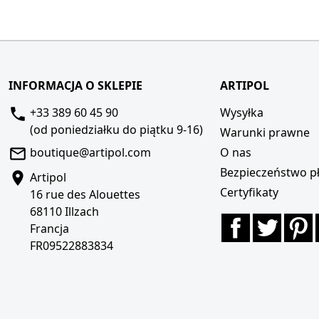
INFORMACJA O SKLEPIE
ARTIPOL
+33 389 60 45 90
Wysyłka
(od poniedziałku do piątku 9-16)
Warunki prawne
boutique@artipol.com
O nas
Bezpieczeństwo pł
Artipol
Certyfikaty
16 rue des Alouettes
68110 Illzach
Facebook
Twitte
P
Francja
FR09522883834