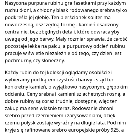
Nasycona purpura rubinu gra fasetkami przy każdym
ruchu dłoni, a chłodny blask rodowanego srebra tylko
podkreśla jej głębię. Ten pierścionek soliter ma
nowoczesną, oszczędną formę - kamień osadzony
centralnie, bez zbędnych detali, które odwracałyby
uwagę od jego barwy. Mały rozmiar sprawia, że całość
pozostaje lekka na palcu, a purpurowy odcień rubinu
pracuje w świetle niezależnie od tego, czy dzień jest
pochmurny, czy słoneczny.
Każdy rubin do tej kolekcji oglądamy osobiście i
wybieramy pod kątem czystości barwy - stąd ten
konkretny kamień, o wyjątkowo nasyconym, głębokim
odcieniu. Ceny srebra i kamieni szlachetnych rosną, a
dobre rubiny są coraz trudniej dostępne, więc ten
zakup ma sens właśnie teraz. Rodowanie chroni
srebro przed czernieniem i zarysowaniami, dzięki
czemu połysk zostaje wyraźny na długie lata. Pod nim
kryje się rafinowane srebro europejskie próby 925, a