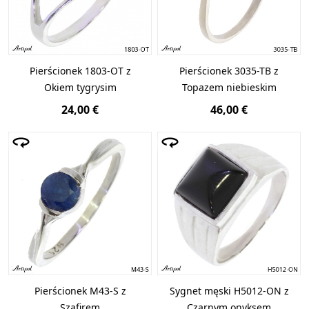
Pierścionek 1803-OT z
Pierścionek 3035-TB z
Okiem tygrysim
Topazem niebieskim
24,00 €
46,00 €
Pierścionek M43-S z
Sygnet męski H5012-ON z
Szafirem
Czarnym onyksem