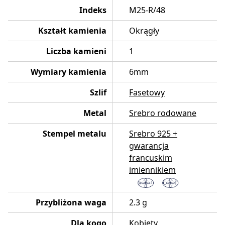
Indeks
M25-R/48
Kształt kamienia
Okrągły
Liczba kamieni
1
Wymiary kamienia
6mm
Szlif
Fasetowy
Metal
Srebro rodowane
Stempel metalu
Srebro 925 +
gwarancja
francuskim
imiennikiem
Przybliżona waga
2.3 g
Dla kogo
Kobiety