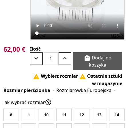
62,00 €
Ilość
Dodaj do

koszyka
Wybierz rozmiar
Ostatnie sztuki


w magazynie
Rozmiar pierścionka
-
Rozmiarówka Europejska
-

jak wybrać rozmiar
8
9
10
11
12
13
14