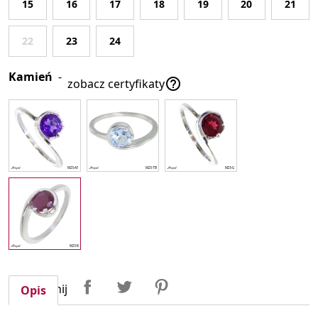
15
16
17
18
19
20
21
22
23
24
Kamień
-

zobacz certyfikaty
Udostępnij
Tweetuj
Pinterest
Udostępnij
Opis