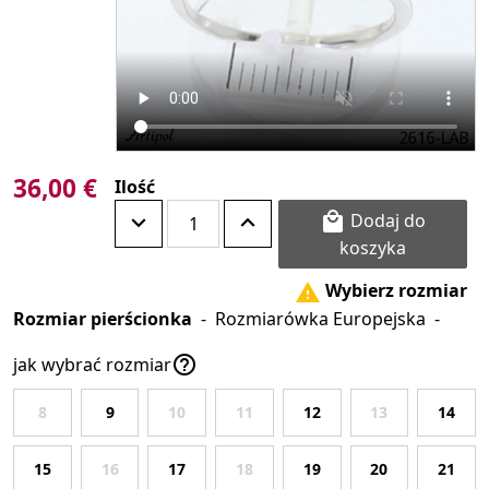
36,00 €
Ilość
Dodaj do

koszyka
Wybierz rozmiar

Rozmiar pierścionka
-
Rozmiarówka Europejska
-

jak wybrać rozmiar
8
9
10
11
12
13
14
15
16
17
18
19
20
21