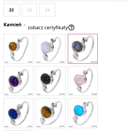
22
23
24
Kamień
-

zobacz certyfikaty