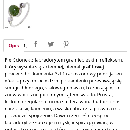
Udostępnij
Tweetuj
Pinterest
Udostępnij
Opis
Pierścionek z labradorytem gra niebieskim refleksem,
który wyłania się z ciemnej, niemal grafitowej
powierzchni kamienia. Szlif kaboszonowy podbija ten
efekt - przy obrocie dłoni po kamieniu przesuwają się
smugi chłodnego, stalowego blasku, to znikające, to
znów widoczne pod innym kątem światła. Prosta,
lekko nieregularna forma solitera w duchu boho nie
narzuca się kamieniu, a wąska obrączka pozwala mu
prowadzić spojrzenie. Dawni rzemieślnicy łączyli
labradoryt ze spokojem myśli, inspiracją i wiarą w
siebie - to skojarzenie, które od lat towarzyszy temu