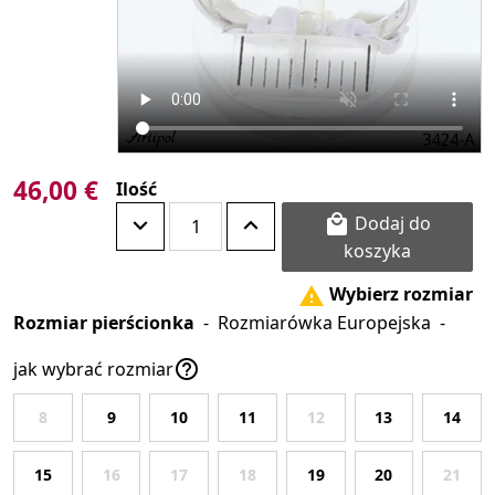
46,00 €
Ilość
Dodaj do

koszyka
Wybierz rozmiar

Rozmiar pierścionka
-
Rozmiarówka Europejska
-

jak wybrać rozmiar
8
9
10
11
12
13
14
15
16
17
18
19
20
21