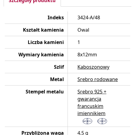
Szczegóły produktu
Indeks
3424-A/48
Kształt kamienia
Owal
Liczba kamieni
1
Wymiary kamienia
8x12mm
Szlif
Kaboszonowy
Metal
Srebro rodowane
Stempel metalu
Srebro 925 +
gwarancja
francuskim
imiennikiem
Przybliżona waga
4.5 g