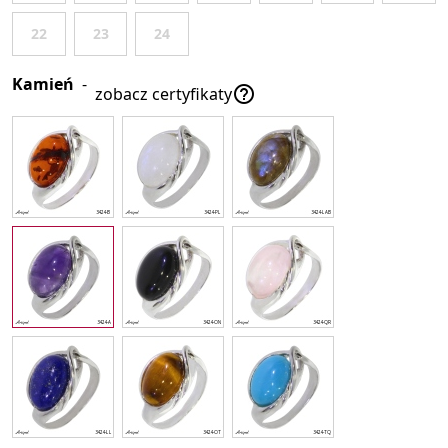
22
23
24
Kamień
-

zobacz certyfikaty