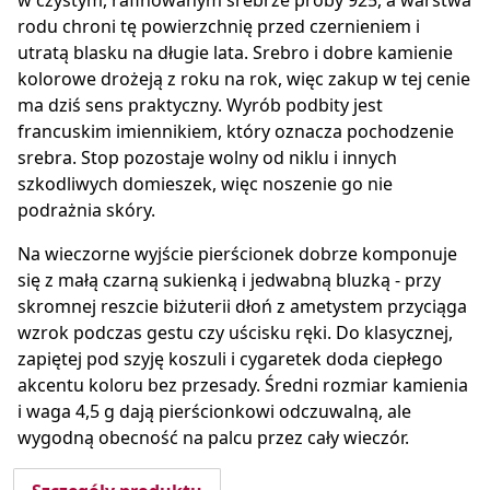
w czystym, rafinowanym srebrze próby 925, a warstwa
rodu chroni tę powierzchnię przed czernieniem i
utratą blasku na długie lata. Srebro i dobre kamienie
kolorowe drożeją z roku na rok, więc zakup w tej cenie
ma dziś sens praktyczny. Wyrób podbity jest
francuskim imiennikiem, który oznacza pochodzenie
srebra. Stop pozostaje wolny od niklu i innych
szkodliwych domieszek, więc noszenie go nie
podrażnia skóry.
Na wieczorne wyjście pierścionek dobrze komponuje
się z małą czarną sukienką i jedwabną bluzką - przy
skromnej reszcie biżuterii dłoń z ametystem przyciąga
wzrok podczas gestu czy uścisku ręki. Do klasycznej,
zapiętej pod szyję koszuli i cygaretek doda ciepłego
akcentu koloru bez przesady. Średni rozmiar kamienia
i waga 4,5 g dają pierścionkowi odczuwalną, ale
wygodną obecność na palcu przez cały wieczór.