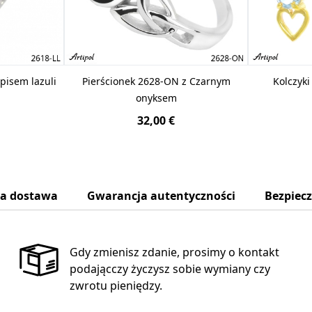
apisem lazuli
Pierścionek 2628-ON z Czarnym
Kolczyk
onyksem
32,00 €
na dostawa
Gwarancja autentyczności
Bezpiec
Gdy zmienisz zdanie, prosimy o kontakt
podającczy życzysz sobie wymiany czy
zwrotu pieniędzy.