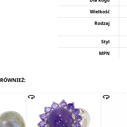
Dla kogo
Wielkość
Rodzaj
Styl
MPN
 RÓWNIEŻ: