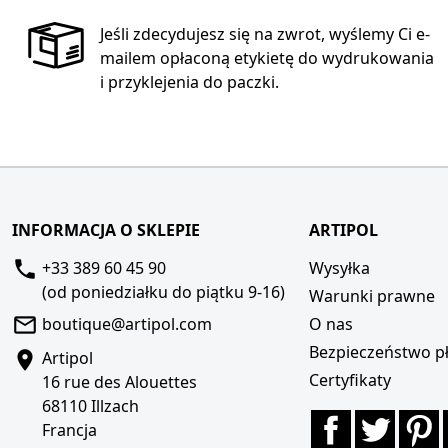
Jeśli zdecydujesz się na zwrot, wyślemy Ci e-
mailem opłaconą etykietę do wydrukowania
i przyklejenia do paczki.
INFORMACJA O SKLEPIE
ARTIPOL
+33 389 60 45 90
Wysyłka
(od poniedziałku do piątku 9-16)
Warunki prawne
boutique@artipol.com
O nas
Bezpieczeństwo pł
Artipol
Certyfikaty
16 rue des Alouettes
68110 Illzach
Facebook
Twitte
P
Francja