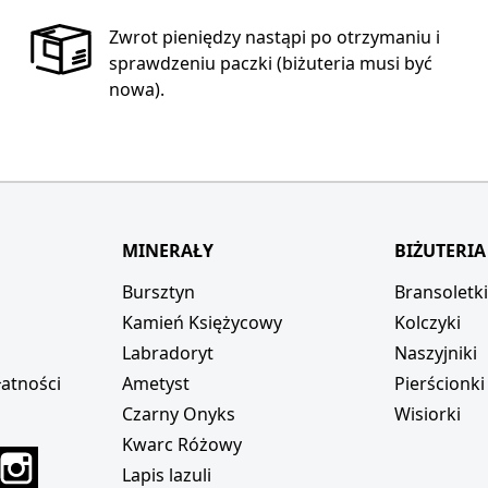
Zwrot pieniędzy nastąpi po otrzymaniu i
sprawdzeniu paczki (biżuteria musi być
nowa).
MINERAŁY
BIŻUTERIA
Bursztyn
Bransoletk
Kamień Księżycowy
Kolczyki
Labradoryt
Naszyjniki
atności
Ametyst
Pierścionki
Czarny Onyks
Wisiorki
Kwarc Różowy
r
interest
Instagram
Lapis lazuli