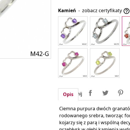
Kamień
-
zobacz certyfikaty

Udostępnij
Tweetuj
P
Udostępnij
Opis
Ciemna purpura dwóch granatów
rodowanego srebra, tworząc for
kojarzy się z parą i wspólną dec
przebłysk w głębi kamienia wyd