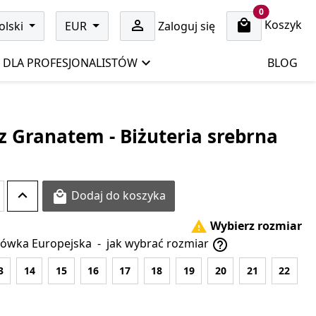
cart items
0
Koszyk

olski
EUR
Zaloguj się
DLA PROFESJONALISTÓW
BLOG
z Granatem - Biżuteria srebrna
Dodaj do koszyka

Wybierz rozmiar

ówka Europejska
-
jak wybrać rozmiar

3
14
15
16
17
18
19
20
21
22