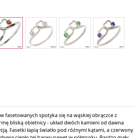
interest
 fasetowanych spotyka się na wąskiej obrączce z
mę bliską obietnicy - układ dwóch kamieni od dawna
yzją. Fasetki łapią światło pod różnymi kątami, a czerwony
obywa ciepło tej barwy nawet w półmroku. Bardzo mały