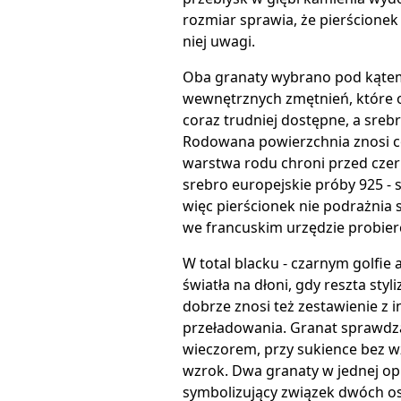
rozmiar sprawia, że pierścionek l
niej uwagi.
Oba granaty wybrano pod kątem 
wewnętrznych zmętnień, które ob
coraz trudniej dostępne, a srebr
Rodowana powierzchnia znosi co
warstwa rodu chroni przed czern
srebro europejskie próby 925 - 
więc pierścionek nie podrażnia 
we francuskim urzędzie probier
W total blacku - czarnym golfie 
światła na dłoni, gdy reszta sty
dobrze znosi też zestawienie z
przeładowania. Granat sprawdza
wieczorem, przy sukience bez 
wzrok. Dwa granaty w jednej op
symbolizujący związek dwóch o