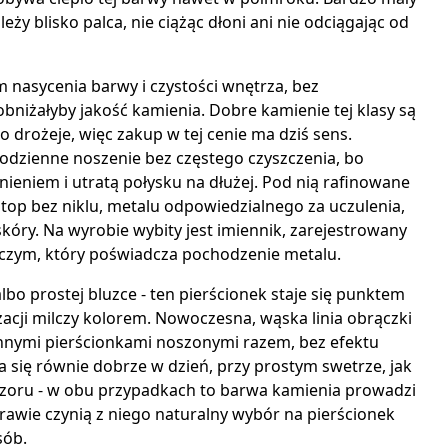
eży blisko palca, nie ciążąc dłoni ani nie odciągając od
nasycenia barwy i czystości wnętrza, bez
niżałyby jakość kamienia. Dobre kamienie tej klasy są
o drożeje, więc zakup w tej cenie ma dziś sens.
dzienne noszenie bez częstego czyszczenia, bo
ieniem i utratą połysku na dłużej. Pod nią rafinowane
stop bez niklu, metalu odpowiedzialnego za uczulenia,
skóry. Na wyrobie wybity jest imiennik, zarejestrowany
czym, który poświadcza pochodzenie metalu.
albo prostej bluzce - ten pierścionek staje się punktem
lizacji milczy kolorem. Nowoczesna, wąska linia obrączki
 innymi pierścionkami noszonymi razem, bez efektu
 się równie dobrze w dzień, przy prostym swetrze, jak
wzoru - w obu przypadkach to barwa kamienia prowadzi
rawie czynią z niego naturalny wybór na pierścionek
sób.