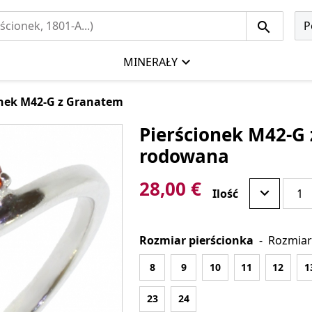
P
MINERAŁY
onek M42-G z Granatem
Pierścionek M42-G 
rodowana
28,00 €
Ilość
Rozmiar pierścionka
-
Rozmiar
8
9
10
11
12
1
23
24