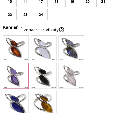
15
16
17
18
19
20
21
22
23
24
Kamień
-

zobacz certyfikaty