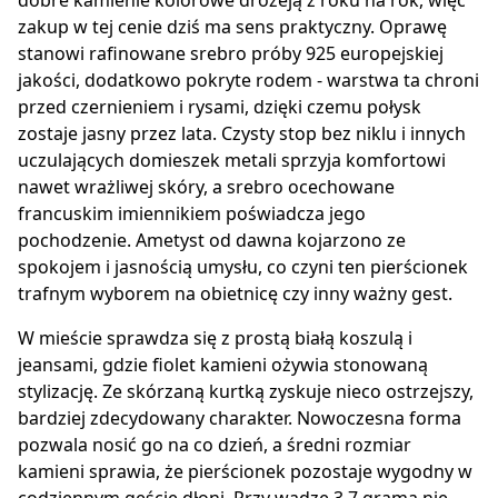
dobre kamienie kolorowe drożeją z roku na rok, więc
zakup w tej cenie dziś ma sens praktyczny. Oprawę
stanowi rafinowane srebro próby 925 europejskiej
jakości, dodatkowo pokryte rodem - warstwa ta chroni
przed czernieniem i rysami, dzięki czemu połysk
zostaje jasny przez lata. Czysty stop bez niklu i innych
uczulających domieszek metali sprzyja komfortowi
nawet wrażliwej skóry, a srebro ocechowane
francuskim imiennikiem poświadcza jego
pochodzenie. Ametyst od dawna kojarzono ze
spokojem i jasnością umysłu, co czyni ten pierścionek
trafnym wyborem na obietnicę czy inny ważny gest.
W mieście sprawdza się z prostą białą koszulą i
jeansami, gdzie fiolet kamieni ożywia stonowaną
stylizację. Ze skórzaną kurtką zyskuje nieco ostrzejszy,
bardziej zdecydowany charakter. Nowoczesna forma
pozwala nosić go na co dzień, a średni rozmiar
kamieni sprawia, że pierścionek pozostaje wygodny w