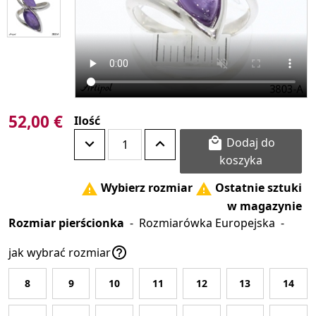
52,00 €
Ilość
Dodaj do

koszyka
Wybierz rozmiar
Ostatnie sztuki


w magazynie
Rozmiar pierścionka
-
Rozmiarówka Europejska
-

jak wybrać rozmiar
8
9
10
11
12
13
14