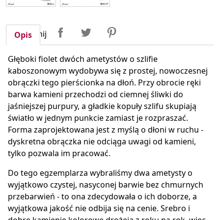
Udostępnij
Tweetuj
Pinterest
Udostępnij
Opis
Głęboki fiolet dwóch ametystów o szlifie
kaboszonowym wydobywa się z prostej, nowoczesnej
obrączki tego pierścionka na dłoń. Przy obrocie ręki
barwa kamieni przechodzi od ciemnej śliwki do
jaśniejszej purpury, a gładkie kopuły szlifu skupiają
światło w jednym punkcie zamiast je rozpraszać.
Forma zaprojektowana jest z myślą o dłoni w ruchu -
dyskretna obrączka nie odciąga uwagi od kamieni,
tylko pozwala im pracować.
Do tego egzemplarza wybraliśmy dwa ametysty o
wyjątkowo czystej, nasyconej barwie bez chmurnych
przebarwień - to ona zdecydowała o ich doborze, a
wyjątkowa jakość nie odbija się na cenie. Srebro i