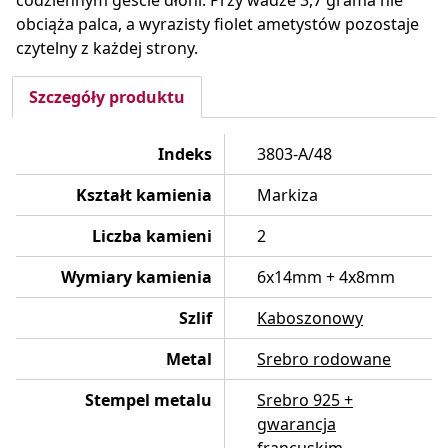
codziennym geście dłoni. Przy wadze 3,7 grama nie
obciąża palca, a wyrazisty fiolet ametystów pozostaje
czytelny z każdej strony.
Szczegóły produktu
Indeks
3803-A/48
Kształt kamienia
Markiza
Liczba kamieni
2
Wymiary kamienia
6x14mm + 4x8mm
Szlif
Kaboszonowy
Metal
Srebro rodowane
Stempel metalu
Srebro 925 +
gwarancja