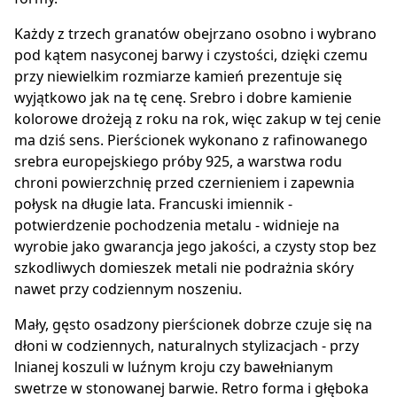
Każdy z trzech granatów obejrzano osobno i wybrano
pod kątem nasyconej barwy i czystości, dzięki czemu
przy niewielkim rozmiarze kamień prezentuje się
wyjątkowo jak na tę cenę. Srebro i dobre kamienie
kolorowe drożeją z roku na rok, więc zakup w tej cenie
ma dziś sens. Pierścionek wykonano z rafinowanego
srebra europejskiego próby 925, a warstwa rodu
chroni powierzchnię przed czernieniem i zapewnia
połysk na długie lata. Francuski imiennik -
potwierdzenie pochodzenia metalu - widnieje na
wyrobie jako gwarancja jego jakości, a czysty stop bez
szkodliwych domieszek metali nie podrażnia skóry
nawet przy codziennym noszeniu.
Mały, gęsto osadzony pierścionek dobrze czuje się na
dłoni w codziennych, naturalnych stylizacjach - przy
lnianej koszuli w luźnym kroju czy bawełnianym
swetrze w stonowanej barwie. Retro forma i głęboka