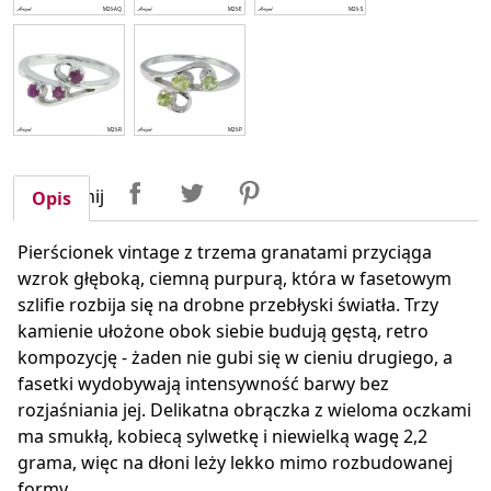
Udostępnij
Tweetuj
Pinterest
Udostępnij
Opis
Pierścionek vintage z trzema granatami przyciąga
wzrok głęboką, ciemną purpurą, która w fasetowym
szlifie rozbija się na drobne przebłyski światła. Trzy
kamienie ułożone obok siebie budują gęstą, retro
kompozycję - żaden nie gubi się w cieniu drugiego, a
fasetki wydobywają intensywność barwy bez
rozjaśniania jej. Delikatna obrączka z wieloma oczkami
ma smukłą, kobiecą sylwetkę i niewielką wagę 2,2
grama, więc na dłoni leży lekko mimo rozbudowanej
formy.