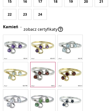
15
16
17
18
19
20
21
22
23
24
Kamień
-

zobacz certyfikaty