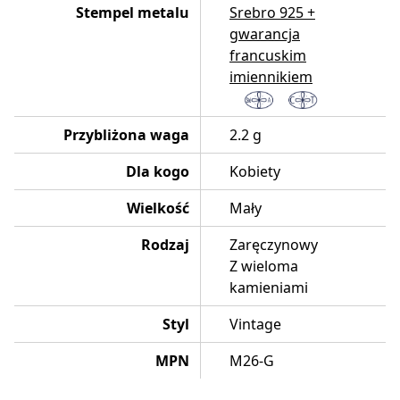
Stempel metalu
Srebro 925 +
gwarancja
francuskim
imiennikiem
Przybliżona waga
2.2 g
Dla kogo
Kobiety
Wielkość
Mały
Rodzaj
Zaręczynowy
Z wieloma
kamieniami
Styl
Vintage
MPN
M26-G