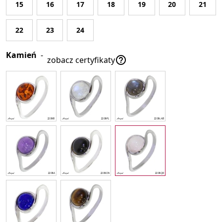
15
16
17
18
19
20
21
22
23
24
Kamień
-

zobacz certyfikaty