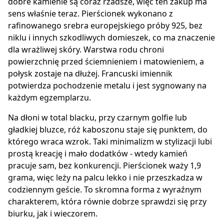
dobre kamienie są coraz rzadsze, więc ten zakup ma
sens właśnie teraz. Pierścionek wykonano z
rafinowanego srebra europejskiego próby 925, bez
niklu i innych szkodliwych domieszek, co ma znaczenie
dla wrażliwej skóry. Warstwa rodu chroni
powierzchnię przed ściemnieniem i matowieniem, a
połysk zostaje na dłużej. Francuski imiennik
potwierdza pochodzenie metalu i jest sygnowany na
każdym egzemplarzu.
Na dłoni w total blacku, przy czarnym golfie lub
gładkiej bluzce, róż kaboszonu staje się punktem, do
którego wraca wzrok. Taki minimalizm w stylizacji lubi
prostą kreację i mało dodatków - wtedy kamień
pracuje sam, bez konkurencji. Pierścionek waży 1,9
grama, więc leży na palcu lekko i nie przeszkadza w
codziennym geście. To skromna forma z wyraźnym
charakterem, która równie dobrze sprawdzi się przy
biurku, jak i wieczorem.