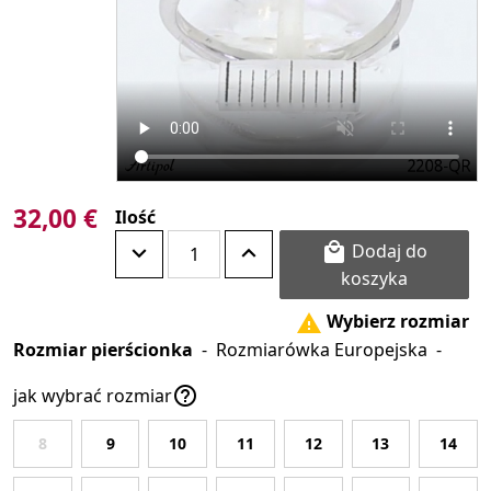
32,00 €
Ilość
Dodaj do

koszyka
Wybierz rozmiar

Rozmiar pierścionka
-
Rozmiarówka Europejska
-

jak wybrać rozmiar
8
9
10
11
12
13
14