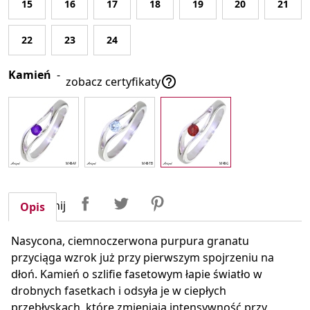
15
16
17
18
19
20
21
22
23
24
Kamień
-

zobacz certyfikaty
Udostępnij
Tweetuj
Pinterest
Udostępnij
Opis
Nasycona, ciemnoczerwona purpura granatu
przyciąga wzrok już przy pierwszym spojrzeniu na
dłoń. Kamień o szlifie fasetowym łapie światło w
drobnych fasetkach i odsyła je w ciepłych
przebłyskach, które zmieniają intensywność przy