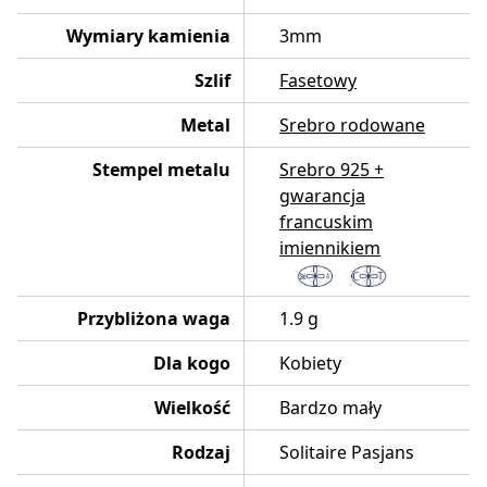
Wymiary kamienia
3mm
Szlif
Fasetowy
Metal
Srebro rodowane
Stempel metalu
Srebro 925 +
gwarancja
francuskim
imiennikiem
Przybliżona waga
1.9 g
Dla kogo
Kobiety
Wielkość
Bardzo mały
Rodzaj
Solitaire Pasjans