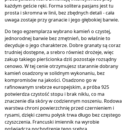
każdym geście ręki. Forma solitera pasjans jest tu
prosta i skromna w linii, bez zbędnych detali - cała
uwaga zostaje przy granacie i jego głębokiej barwie.
Do tego egzemplarza wybrano kamień o czystej,
jednorodnej barwie bez zmętnień, bo właśnie to
decyduje o jego charakterze. Dobre granaty są coraz
trudniej dostępne, a srebro również drożeje, więc
zakup takiego pierścionka dziś pozostaje rozsądny
cenowo. W tej cenie otrzymujesz starannie dobrany
kamień osadzony w solidnym wykonaniu, bez
kompromisów na jakości. Osadzono go w
rafinowanym srebrze europejskim, a próba 925
potwierdza czystość stopu i brak niklu, co ma
znaczenie dla skóry w codziennym noszeniu. Rodowa
warstwa chroni powierzchnię przed czernieniem i
rysami, dzięki czemu połysk trwa długo bez częstego
czyszczenia. Francuski imiennik na wyrobie
poświadcza pochodzenie tego srebra.