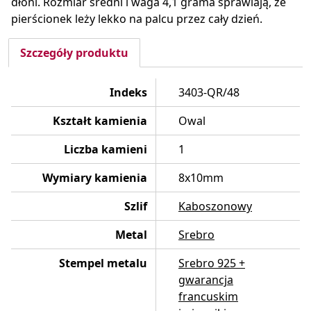
dłoni. Rozmiar średni i waga 4,1 grama sprawiają, że
pierścionek leży lekko na palcu przez cały dzień.
Szczegóły produktu
Indeks
3403-QR/48
Kształt kamienia
Owal
Liczba kamieni
1
Wymiary kamienia
8x10mm
Szlif
Kaboszonowy
Metal
Srebro
Stempel metalu
Srebro 925 +
gwarancja
francuskim