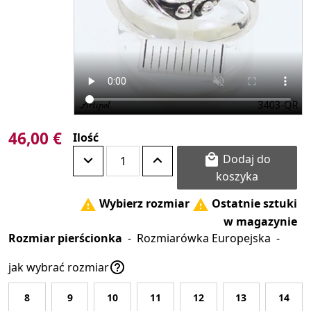
46,00 €
Ilość
Dodaj do

koszyka
Wybierz rozmiar
Ostatnie sztuki


w magazynie
Rozmiar pierścionka
-
Rozmiarówka Europejska
-

jak wybrać rozmiar
8
9
10
11
12
13
14