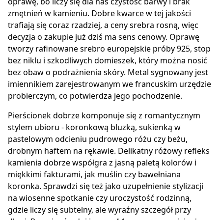
oprawę, bo liczy się dla nas czystość barwy i brak
zmętnień w kamieniu. Dobre kwarce w tej jakości
trafiają się coraz rzadziej, a ceny srebra rosną, więc
decyzja o zakupie już dziś ma sens cenowy. Oprawę
tworzy rafinowane srebro europejskie próby 925, stop
bez niklu i szkodliwych domieszek, który można nosić
bez obaw o podrażnienia skóry. Metal sygnowany jest
imiennikiem zarejestrowanym we francuskim urzędzie
probierczym, co potwierdza jego pochodzenie.
Pierścionek dobrze komponuje się z romantycznym
stylem ubioru - koronkową bluzką, sukienką w
pastelowym odcieniu pudrowego różu czy beżu,
drobnym haftem na rękawie. Delikatny różowy refleks
kamienia dobrze współgra z jasną paletą kolorów i
miękkimi fakturami, jak muślin czy bawełniana
koronka. Sprawdzi się też jako uzupełnienie stylizacji
na wiosenne spotkanie czy uroczystość rodzinną,
gdzie liczy się subtelny, ale wyraźny szczegół przy