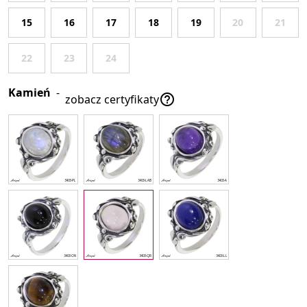
15
16
17
18
19
20
21
22
23
24
Kamień
-

zobacz certyfikaty