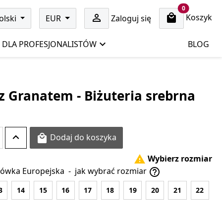
cart items
0
Koszyk

olski
EUR
Zaloguj się
DLA PROFESJONALISTÓW
BLOG
z Granatem - Biżuteria srebrna
Dodaj do koszyka

Wybierz rozmiar

ówka Europejska
-
jak wybrać rozmiar

3
14
15
16
17
18
19
20
21
22