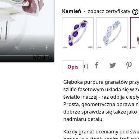
Kamień
-
zobacz certyfikaty

Udostępnij
Tweetuj
P
Udostępnij
Opis
Głęboka purpura granatów przy
szlifie fasetowym układa się w 
światło inaczej - raz odbija ciep
Prosta, geometryczna oprawa ni
dobrze sprawdza się także jako 
nadmiaru detalu.
Każdy granat oceniamy pod świ