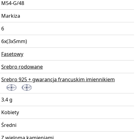
M54-G/48
Markiza
6
6x(3x5mm)
Fasetowy
Srebro rodowane
Srebro 925 + gwarancja francuskim imiennikiem
3.4 g
Kobiety
Średni
Z wieloma kamieniami