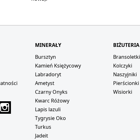
MINERAŁY
BIŻUTERIA
Bursztyn
Bransoletk
Kamień Księżycowy
Kolczyki
Labradoryt
Naszyjniki
atności
Ametyst
Pierścionki
Czarny Onyks
Wisiorki
Kwarc Różowy
r
interest
Instagram
Lapis lazuli
Tygrysie Oko
Turkus
Jadeit