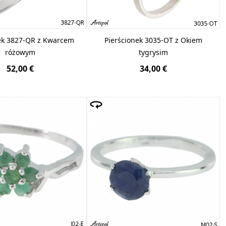
ek 3827-QR z Kwarcem
Pierścionek 3035-OT z Okiem
różowym
tygrysim
52,00 €
34,00 €