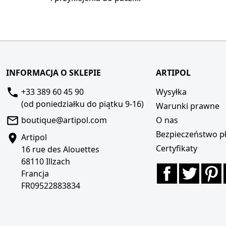
INFORMACJA O SKLEPIE
ARTIPOL
+33 389 60 45 90
Wysyłka
(od poniedziałku do piątku 9-16)
Warunki prawne
boutique@artipol.com
O nas
Bezpieczeństwo pł
Artipol
Certyfikaty
16 rue des Alouettes
68110 Illzach
Facebook
Twitte
P
Francja
FR09522883834