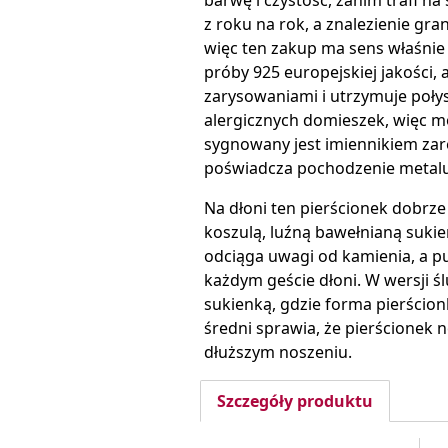
barwę i czystość, zanim trafi n
z roku na rok, a znalezienie gran
więc ten zakup ma sens właśnie
próby 925 europejskiej jakości,
zarysowaniami i utrzymuje połysk
alergicznych domieszek, więc m
sygnowany jest imiennikiem za
poświadcza pochodzenie metalu
Na dłoni ten pierścionek dobrze
koszulą, luźną bawełnianą sukie
odciąga uwagi od kamienia, a p
każdym geście dłoni. W wersji ś
sukienką, gdzie forma pierścion
średni sprawia, że pierścionek n
dłuższym noszeniu.
Szczegóły produktu