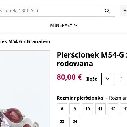
P
MINERAŁY
onek M54-G z Granatem
Pierścionek M54-G 
rodowana
80,00 €
Ilość
Rozmiar pierścionka
-
Rozmiar
8
9
10
11
12
1
23
24