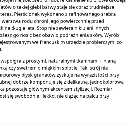
a swoje miejsce. Srebro i dobre kamienie kolorowe drożeją
atów o takiej głębi barwy staje się coraz trudniejsze,
 teraz. Pierścionek wykonano z rafinowanego srebra
 a warstwa rodu chroni jego powierzchnię przed
 na długie lata. Stop nie zawiera niklu ani innych
ożesz go nosić bez obaw o podrażnienia skóry. Wyrób
rejestrowanym we francuskim urzędzie probierczym, co
.
 współgra z prostymi, naturalnymi tkaninami - lnianą
nką czy swetrem o miękkim splocie. Taki strój nie
urpurowy błysk granatów zyskuje na wyrazistości przy
lubnej dobrze komponuje się z delikatną, jednokolorową
ka pozostaje głównym akcentem stylizacji. Rozmiar
osi się swobodnie i lekko, nie ciążąc na palcu przy