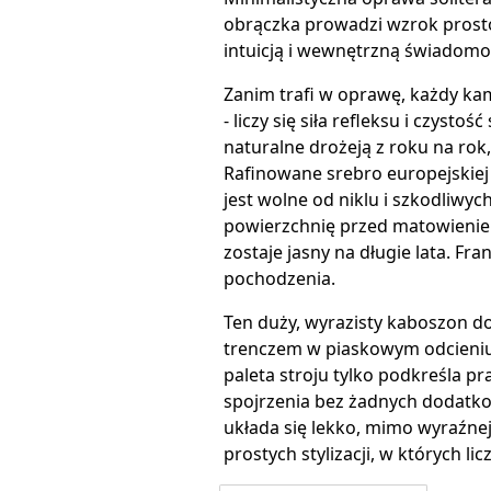
obrączka prowadzi wzrok prost
intuicją i wewnętrzną świadomoś
Zanim trafi w oprawę, każdy kam
- liczy się siła refleksu i czyst
naturalne drożeją z roku na rok
Rafinowane srebro europejskiej 
jest wolne od niklu i szkodliwy
powierzchnię przed matowieniem
zostaje jasny na długie lata. Fr
pochodzenia.
Ten duży, wyrazisty kaboszon do
trenczem w piaskowym odcieniu 
paleta stroju tylko podkreśla pr
spojrzenia bez żadnych dodatko
układa się lekko, mimo wyraźnej
prostych stylizacji, w których li