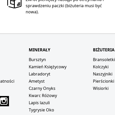
sprawdzeniu paczki (biżuteria musi być
nowa).
MINERAŁY
BIŻUTERIA
Bursztyn
Bransoletk
Kamień Księżycowy
Kolczyki
Labradoryt
Naszyjniki
atności
Ametyst
Pierścionki
Czarny Onyks
Wisiorki
Kwarc Różowy
r
interest
Instagram
Lapis lazuli
Tygrysie Oko