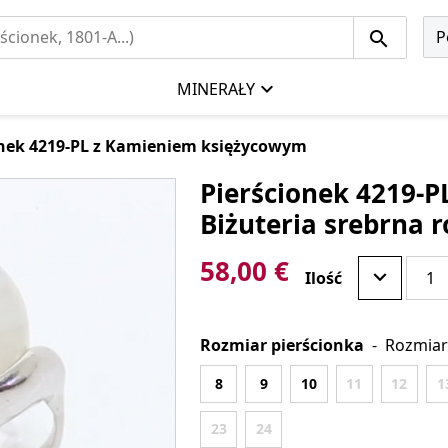
P
MINERAŁY
onek 4219-PL z Kamieniem księżycowym
Pierścionek 4219-
Biżuteria srebrna
58,00 €
Ilość
Rozmiar pierścionka
-
Rozmiar
8
9
10
11
12
1
23
24