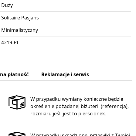
Duży
Solitaire Pasjans
Minimalistyczny
4219-PL
zna płatność
Reklamacje i serwis
W przypadku wymiany konieczne będzie
określenie pożądanej biżuterii (referencja),
rozmiaru jeśli jest to pierścionek.
W przypadku skradzionej przesyłki z Twojej