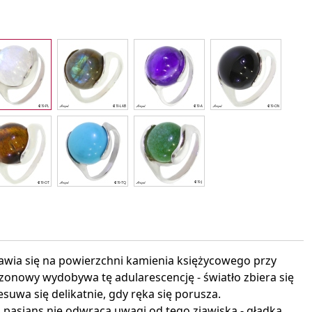
interest
jawia się na powierzchni kamienia księżycowego przy
szonowy wydobywa tę adularescencję - światło zbiera się
suwa się delikatnie, gdy ręka się porusza.
 pasjans nie odwraca uwagi od tego zjawiska - gładka