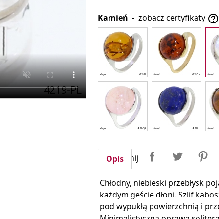
Kamień
-
zobacz certyfikaty

Udostępnij
Tweetuj
P
Udostępnij
Opis
Chłodny, niebieski przebłysk po
każdym geście dłoni. Szlif kabo
pod wypukłą powierzchnią i prze
Minimalistyczna oprawa solitera