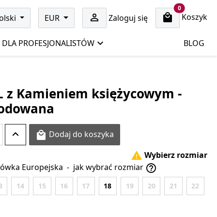
cart items
0
Koszyk

olski
EUR
Zaloguj się
DLA PROFESJONALISTÓW
BLOG
PL z Kamieniem księżycowym -
 rodowana
Dodaj do koszyka

Wybierz rozmiar

ówka Europejska
-
jak wybrać rozmiar

3
14
15
16
17
18
19
20
21
22