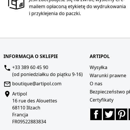
mailem opłaconą etykietę do wydrukowania
i przyklejenia do paczki.
INFORMACJA O SKLEPIE
ARTIPOL
+33 389 60 45 90
Wysyłka
(od poniedziałku do piątku 9-16)
Warunki prawne
boutique@artipol.com
O nas
Bezpieczeństwo pł
Artipol
Certyfikaty
16 rue des Alouettes
68110 Illzach
Facebook
Twitte
P
Francja
FR09522883834