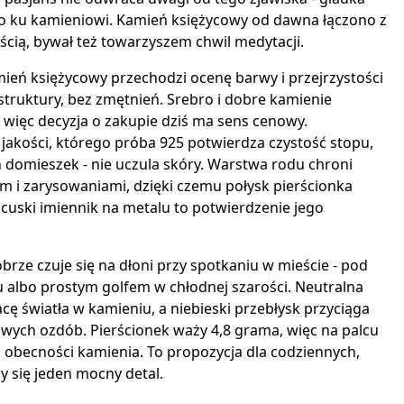
o ku kamieniowi. Kamień księżycowy od dawna łączono z
cią, bywał też towarzyszem chwil medytacji.
ień księżycowy przechodzi ocenę barwy i przejrzystości
ość struktury, bez zmętnień. Srebro i dobre kamienie
, więc decyzja o zakupie dziś ma sens cenowy.
jakości, którego próba 925 potwierdza czystość stopu,
ch domieszek - nie uczula skóry. Warstwa rodu chroni
 i zarysowaniami, dzięki czemu połysk pierścionka
ancuski imiennik na metalu to potwierdzenie jego
brze czuje się na dłoni przy spotkaniu w mieście - pod
albo prostym golfem w chłodnej szarości. Neutralna
acę światła w kamieniu, a niebieski przebłysk przyciąga
wych ozdób. Pierścionek waży 4,8 grama, więc na palcu
 obecności kamienia. To propozycja dla codziennych,
czy się jeden mocny detal.