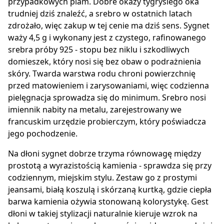
przypadkowych plam. Dobre okazy tygrysiego oka
trudniej dziś znaleźć, a srebro w ostatnich latach
zdrożało, więc zakup w tej cenie ma dziś sens. Sygnet
waży 4,5 g i wykonany jest z czystego, rafinowanego
srebra próby 925 - stopu bez niklu i szkodliwych
domieszek, który nosi się bez obaw o podrażnienia
skóry. Twarda warstwa rodu chroni powierzchnię
przed matowieniem i zarysowaniami, więc codzienna
pielęgnacja sprowadza się do minimum. Srebro nosi
imiennik nabity na metalu, zarejestrowany we
francuskim urzędzie probierczym, który poświadcza
jego pochodzenie.
Na dłoni sygnet dobrze trzyma równowagę między
prostotą a wyrazistością kamienia - sprawdza się przy
codziennym, miejskim stylu. Zestaw go z prostymi
jeansami, białą koszulą i skórzaną kurtką, gdzie ciepła
barwa kamienia ożywia stonowaną kolorystykę. Gest
dłoni w takiej stylizacji naturalnie kieruje wzrok na