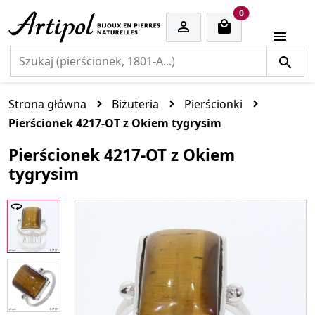
cart items
0


Strona główna
Biżuteria
Pierścionki
Pierścionek 4217-OT z Okiem tygrysim
Pierścionek 4217-OT z Okiem
tygrysim