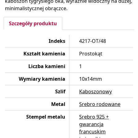
kaboszon tygrysiego oka, wyraźnie widoczny na dużej,
minimalistycznej obrączce.
Szczegóły produktu
Indeks
4217-OT/48
Kształt kamienia
Prostokąt
Liczba kamieni
1
Wymiary kamienia
10x14mm
Szlif
Kaboszonowy
Metal
Srebro rodowane
Stempel metalu
Srebro 925 +
gwarancja
francuskim