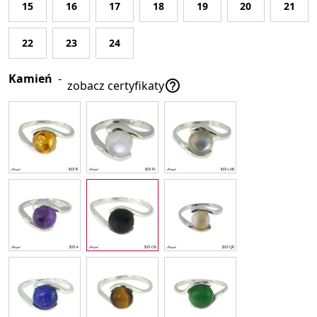
15
16
17
18
19
20
21
22
23
24
Kamień
-

zobacz certyfikaty