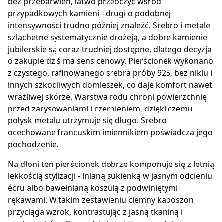
bez przebarwień, łatwo przeoczyć wśród
przypadkowych kamieni - drugi o podobnej
intensywności trudno później znaleźć. Srebro i metale
szlachetne systematycznie drożeją, a dobre kamienie
jubilerskie są coraz trudniej dostępne, dlatego decyzja
o zakupie dziś ma sens cenowy. Pierścionek wykonano
z czystego, rafinowanego srebra próby 925, bez niklu i
innych szkodliwych domieszek, co daje komfort nawet
wrażliwej skórze. Warstwa rodu chroni powierzchnię
przed zarysowaniami i czernieniem, dzięki czemu
połysk metalu utrzymuje się długo. Srebro
ocechowane francuskim imiennikiem poświadcza jego
pochodzenie.
Na dłoni ten pierścionek dobrze komponuje się z letnią
lekkością stylizacji - lnianą sukienką w jasnym odcieniu
écru albo bawełnianą koszulą z podwiniętymi
rękawami. W takim zestawieniu ciemny kaboszon
przyciąga wzrok, kontrastując z jasną tkaniną i