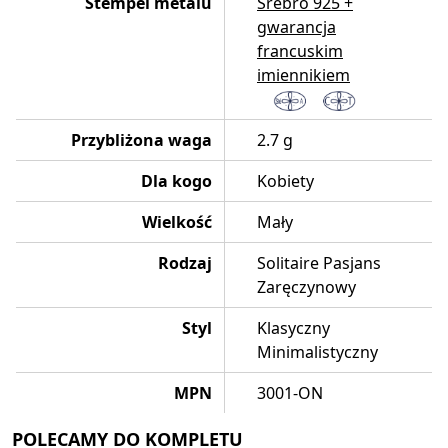
Stempel metalu
Srebro 925 +
gwarancja
francuskim
imiennikiem
Przybliżona waga
2.7 g
Dla kogo
Kobiety
Wielkość
Mały
Rodzaj
Solitaire Pasjans
Zaręczynowy
Styl
Klasyczny
Minimalistyczny
MPN
3001-ON
POLECAMY DO KOMPLETU