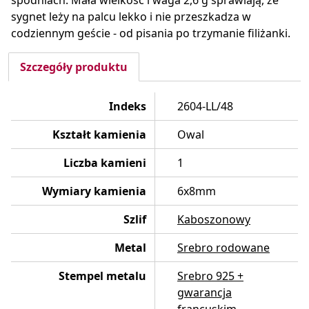
spodniach. Mała wielkość i waga 2,6 g sprawiają, że
sygnet leży na palcu lekko i nie przeszkadza w
codziennym geście - od pisania po trzymanie filiżanki.
Szczegóły produktu
Indeks
2604-LL/48
Kształt kamienia
Owal
Liczba kamieni
1
Wymiary kamienia
6x8mm
Szlif
Kaboszonowy
Metal
Srebro rodowane
Stempel metalu
Srebro 925 +
gwarancja