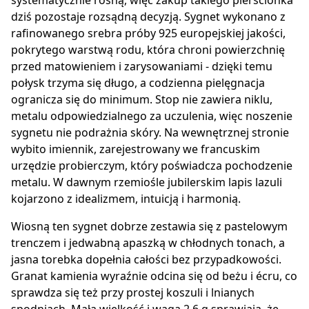
systematycznie rosną, więc zakup takiego pierścionka
dziś pozostaje rozsądną decyzją. Sygnet wykonano z
rafinowanego srebra próby 925 europejskiej jakości,
pokrytego warstwą rodu, która chroni powierzchnię
przed matowieniem i zarysowaniami - dzięki temu
połysk trzyma się długo, a codzienna pielęgnacja
ogranicza się do minimum. Stop nie zawiera niklu,
metalu odpowiedzialnego za uczulenia, więc noszenie
sygnetu nie podrażnia skóry. Na wewnętrznej stronie
wybito imiennik, zarejestrowany we francuskim
urzędzie probierczym, który poświadcza pochodzenie
metalu. W dawnym rzemiośle jubilerskim lapis lazuli
kojarzono z idealizmem, intuicją i harmonią.
Wiosną ten sygnet dobrze zestawia się z pastelowym
trenczem i jedwabną apaszką w chłodnych tonach, a
jasna torebka dopełnia całości bez przypadkowości.
Granat kamienia wyraźnie odcina się od beżu i écru, co
sprawdza się też przy prostej koszuli i lnianych