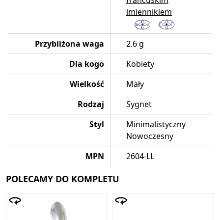
francuskim
imiennikiem
Przybliżona waga
2.6 g
Dla kogo
Kobiety
Wielkość
Mały
Rodzaj
Sygnet
Styl
Minimalistyczny
Nowoczesny
MPN
2604-LL
POLECAMY DO KOMPLETU