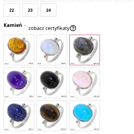
22
23
24
Kamień
-

zobacz certyfikaty