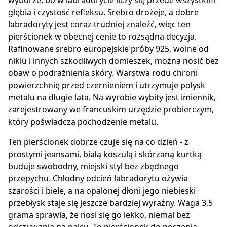
wyborze, bo w labradorycie liczy się przede wszystkim
głębia i czystość refleksu. Srebro drożeje, a dobre
labradoryty jest coraz trudniej znaleźć, więc ten
pierścionek w obecnej cenie to rozsądna decyzja.
Rafinowane srebro europejskie próby 925, wolne od
niklu i innych szkodliwych domieszek, można nosić bez
obaw o podrażnienia skóry. Warstwa rodu chroni
powierzchnię przed czernieniem i utrzymuje połysk
metalu na długie lata. Na wyrobie wybity jest imiennik,
zarejestrowany we francuskim urzędzie probierczym,
który poświadcza pochodzenie metalu.
Ten pierścionek dobrze czuje się na co dzień - z
prostymi jeansami, białą koszulą i skórzaną kurtką
buduje swobodny, miejski styl bez zbędnego
przepychu. Chłodny odcień labradorytu ożywia
szarości i biele, a na opalonej dłoni jego niebieski
przebłysk staje się jeszcze bardziej wyraźny. Waga 3,5
grama sprawia, że nosi się go lekko, niemal bez