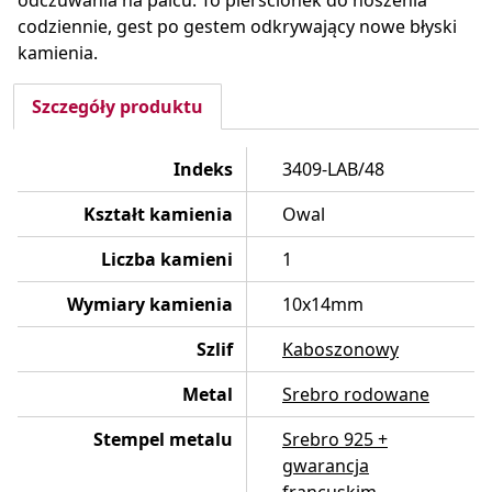
odczuwania na palcu. To pierścionek do noszenia
codziennie, gest po gestem odkrywający nowe błyski
kamienia.
Szczegóły produktu
Indeks
3409-LAB/48
Kształt kamienia
Owal
Liczba kamieni
1
Wymiary kamienia
10x14mm
Szlif
Kaboszonowy
Metal
Srebro rodowane
Stempel metalu
Srebro 925 +
gwarancja