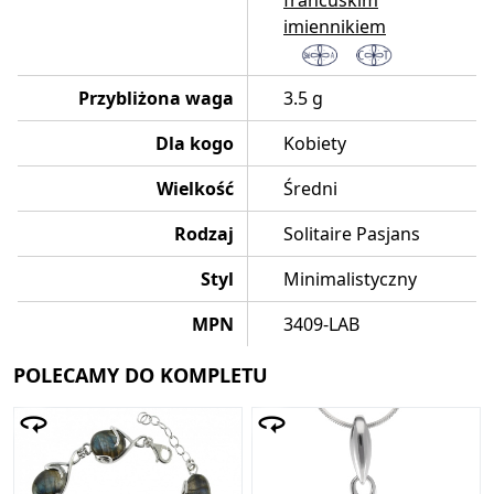
francuskim
imiennikiem
Przybliżona waga
3.5 g
Dla kogo
Kobiety
Wielkość
Średni
Rodzaj
Solitaire Pasjans
Styl
Minimalistyczny
MPN
3409-LAB
POLECAMY DO KOMPLETU