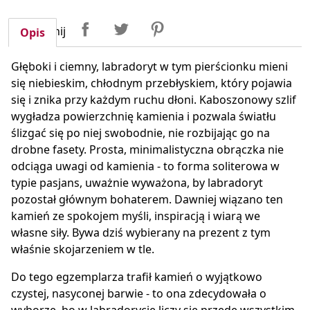
Udostępnij
Tweetuj
Pinterest
Udostępnij
Opis
Głęboki i ciemny, labradoryt w tym pierścionku mieni
się niebieskim, chłodnym przebłyskiem, który pojawia
się i znika przy każdym ruchu dłoni. Kaboszonowy szlif
wygładza powierzchnię kamienia i pozwala światłu
ślizgać się po niej swobodnie, nie rozbijając go na
drobne fasety. Prosta, minimalistyczna obrączka nie
odciąga uwagi od kamienia - to forma soliterowa w
typie pasjans, uważnie wyważona, by labradoryt
pozostał głównym bohaterem. Dawniej wiązano ten
kamień ze spokojem myśli, inspiracją i wiarą we
własne siły. Bywa dziś wybierany na prezent z tym
właśnie skojarzeniem w tle.
Do tego egzemplarza trafił kamień o wyjątkowo
czystej, nasyconej barwie - to ona zdecydowała o