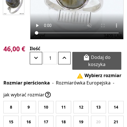
46,00 €
Ilość
Dodaj do

koszyka
Wybierz rozmiar

Rozmiar pierścionka
-
Rozmiarówka Europejska
-

jak wybrać rozmiar
8
9
10
11
12
13
14
15
16
17
18
19
20
21