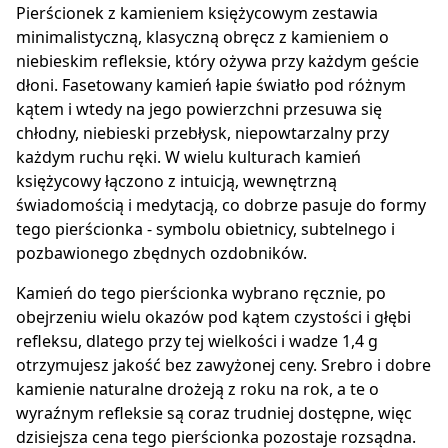
Pierścionek z kamieniem księżycowym zestawia
minimalistyczną, klasyczną obręcz z kamieniem o
niebieskim refleksie, który ożywa przy każdym geście
dłoni. Fasetowany kamień łapie światło pod różnym
kątem i wtedy na jego powierzchni przesuwa się
chłodny, niebieski przebłysk, niepowtarzalny przy
każdym ruchu ręki. W wielu kulturach kamień
księżycowy łączono z intuicją, wewnętrzną
świadomością i medytacją, co dobrze pasuje do formy
tego pierścionka - symbolu obietnicy, subtelnego i
pozbawionego zbędnych ozdobników.
Kamień do tego pierścionka wybrano ręcznie, po
obejrzeniu wielu okazów pod kątem czystości i głębi
refleksu, dlatego przy tej wielkości i wadze 1,4 g
otrzymujesz jakość bez zawyżonej ceny. Srebro i dobre
kamienie naturalne drożeją z roku na rok, a te o
wyraźnym refleksie są coraz trudniej dostępne, więc
dzisiejsza cena tego pierścionka pozostaje rozsądna.