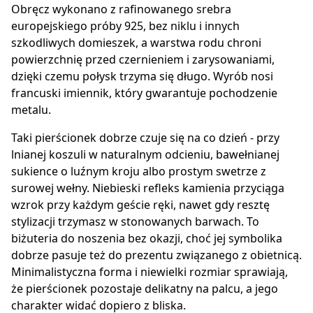
Obręcz wykonano z rafinowanego srebra
europejskiego próby 925, bez niklu i innych
szkodliwych domieszek, a warstwa rodu chroni
powierzchnię przed czernieniem i zarysowaniami,
dzięki czemu połysk trzyma się długo. Wyrób nosi
francuski imiennik, który gwarantuje pochodzenie
metalu.
Taki pierścionek dobrze czuje się na co dzień - przy
lnianej koszuli w naturalnym odcieniu, bawełnianej
sukience o luźnym kroju albo prostym swetrze z
surowej wełny. Niebieski refleks kamienia przyciąga
wzrok przy każdym geście ręki, nawet gdy resztę
stylizacji trzymasz w stonowanych barwach. To
biżuteria do noszenia bez okazji, choć jej symbolika
dobrze pasuje też do prezentu związanego z obietnicą.
Minimalistyczna forma i niewielki rozmiar sprawiają,
że pierścionek pozostaje delikatny na palcu, a jego
charakter widać dopiero z bliska.