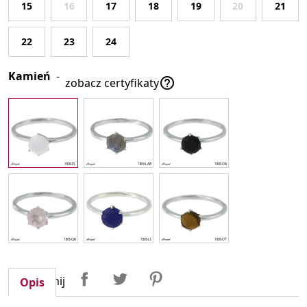
15
16
17
18
19
20
21
22
23
24
Kamień
-

zobacz certyfikaty
Udostępnij
Tweetuj
Pinterest
Udostępnij
Opis