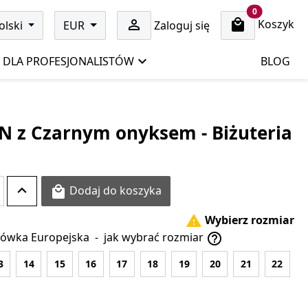
cart items
0
Koszyk

olski
EUR
Zaloguj się
DLA PROFESJONALISTÓW
BLOG
N z Czarnym onyksem - Biżuteria
Dodaj do koszyka

Wybierz rozmiar

ówka Europejska
-
jak wybrać rozmiar

3
14
15
16
17
18
19
20
21
22