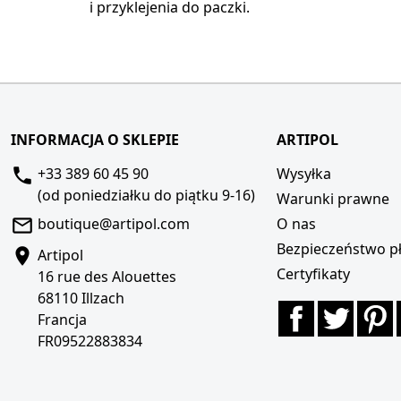
i przyklejenia do paczki.
INFORMACJA O SKLEPIE
ARTIPOL
+33 389 60 45 90
Wysyłka
(od poniedziałku do piątku 9-16)
Warunki prawne
boutique@artipol.com
O nas
Bezpieczeństwo pł
Artipol
Certyfikaty
16 rue des Alouettes
68110 Illzach
Facebook
Twitte
P
Francja
FR09522883834