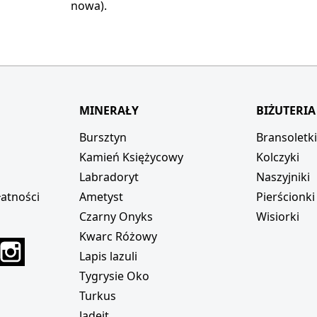
nowa).
MINERAŁY
BIŻUTERIA
Bursztyn
Bransoletk
Kamień Księżycowy
Kolczyki
Labradoryt
Naszyjniki
atności
Ametyst
Pierścionki
Czarny Onyks
Wisiorki
Kwarc Różowy
r
interest
Instagram
Lapis lazuli
Tygrysie Oko
Turkus
Jadeit