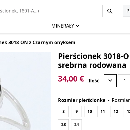
P
MINERAŁY
onek 3018-ON z Czarnym onyksem
Pierścionek 3018-O
srebrna rodowana
34,00 €
Ilość
Rozmiar pierścionka
-
Rozmiar
8
9
10
11
12
1
23
24