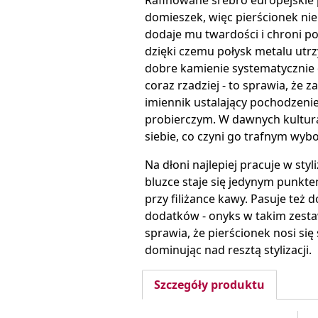
Rafinowane srebro europejskie p
domieszek, więc pierścionek ni
dodaje mu twardości i chroni p
dzięki czemu połysk metalu utrz
dobre kamienie systematycznie dr
coraz rzadziej - to sprawia, że
imiennik ustalający pochodzeni
probierczym. W dawnych kultura
siebie, co czyni go trafnym wyb
Na dłoni najlepiej pracuje w styli
bluzce staje się jedynym punktem
przy filiżance kawy. Pasuje też 
dodatków - onyks w takim zestaw
sprawia, że pierścionek nosi si
dominując nad resztą stylizacji.
Szczegóły produktu