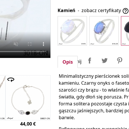
Kamień
-
zobacz certyfikaty

Udostępnij
Tweetuj
P
Udostępnij
Opis
Minimalistyczny pierścionek so
kamieniu. Czarny onyks o faseto
szarości czy brązu - to właśnie
światła, gdy dłoń się porusza. 
forma solitera pozostaje czysta
gąszczu jaśniejszych, bardziej p
barwie.
44,00 €