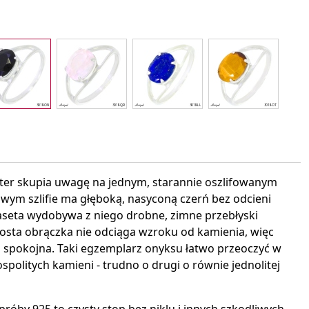
interest
liter skupia uwagę na jednym, starannie oszlifowanym
wym szlifie ma głęboką, nasyconą czerń bez odcieni
 faseta wydobywa z niego drobne, zimne przebłyski
Prosta obrączka nie odciąga wzroku od kamienia, więc
 i spokojna. Taki egzemplarz onyksu łatwo przeoczyć w
ospolitych kamieni - trudno o drugi o równie jednolitej