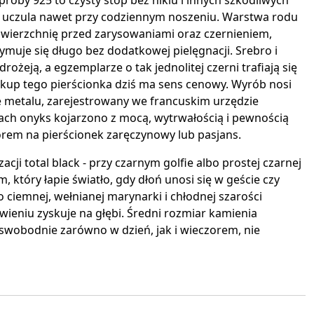
róby 925 to czysty stop bez niklu i innych szkodliwych
e uczula nawet przy codziennym noszeniu. Warstwa rodu
owierzchnię przed zarysowaniami oraz czernieniem,
ymuje się długo bez dodatkowej pielęgnacji. Srebro i
ożeją, a egzemplarze o tak jednolitej czerni trafiają się
 zakup tego pierścionka dziś ma sens cenowy. Wyrób nosi
e metalu, zarejestrowany we francuskim urzędzie
ch onyks kojarzono z mocą, wytrwałością i pewnością
orem na pierścionek zaręczynowy lub pasjans.
zacji total black - przy czarnym golfie albo prostej czarnej
, który łapie światło, gdy dłoń unosi się w geście czy
do ciemnej, wełnianej marynarki i chłodnej szarości
ieniu zyskuje na głębi. Średni rozmiar kamienia
ę swobodnie zarówno w dzień, jak i wieczorem, nie