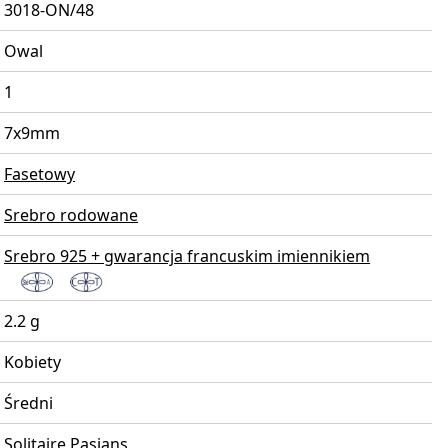
3018-ON/48
Owal
1
7x9mm
Fasetowy
Srebro rodowane
Srebro 925 + gwarancja francuskim imiennikiem
2.2 g
Kobiety
Średni
Solitaire Pasjans