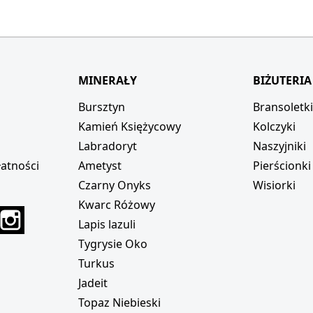
MINERAŁY
BIŻUTERIA
Bursztyn
Bransoletk
Kamień Księżycowy
Kolczyki
Labradoryt
Naszyjniki
atności
Ametyst
Pierścionki
Czarny Onyks
Wisiorki
Kwarc Różowy
r
interest
Instagram
Lapis lazuli
Tygrysie Oko
Turkus
Jadeit
Topaz Niebieski