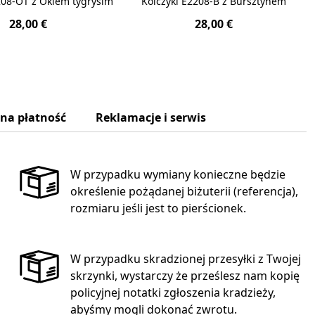
208-OT z Okiem tygrysim
Kolczyki E2208-B z Bursztynem
28,00 €
28,00 €
zna płatność
Reklamacje i serwis
W przypadku wymiany konieczne będzie
określenie pożądanej biżuterii (referencja),
rozmiaru jeśli jest to pierścionek.
W przypadku skradzionej przesyłki z Twojej
skrzynki, wystarczy że prześlesz nam kopię
policyjnej notatki zgłoszenia kradzieży,
abyśmy mogli dokonać zwrotu.