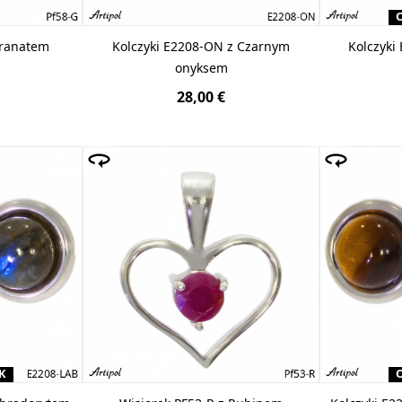
Granatem
Kolczyki E2208-ON z Czarnym
Kolczyki
onyksem
28,00 €
K