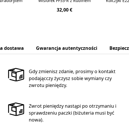
abradorytem
Wisiorek PF53-R z Rubinem
Kolczyki E2
32,00 €
na dostawa
Gwarancja autentyczności
Bezpiec
Gdy zmienisz zdanie, prosimy o kontakt
podającczy życzysz sobie wymiany czy
zwrotu pieniędzy.
Zwrot pieniędzy nastąpi po otrzymaniu i
sprawdzeniu paczki (biżuteria musi być
nowa).