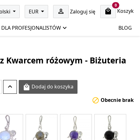
cart items
0
Koszyk

olski
EUR
Zaloguj się
DLA PROFESJONALISTÓW
BLOG
 z Kwarcem różowym - Biżuteria
Dodaj do koszyka

Obecnie brak
