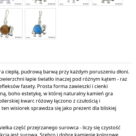
interest
a ciepłą, pudrową barwą przy każdym poruszeniu dłoni.
owierzchni łapie światło inaczej pod różnym kątem - raz
 refleksów fasety. Prosta forma zawieszki i cienki
ną, boho estetykę, w której naturalny kamień gra
bilerskiej kwarc różowy łączono z czułością i
ten wisiorek sprawdza się jako prezent dla bliskiej
ielka część przejrzanego surowca - liczy się czystość
ekcja jest surowa. Srebro i dobre kamienie kolorowe