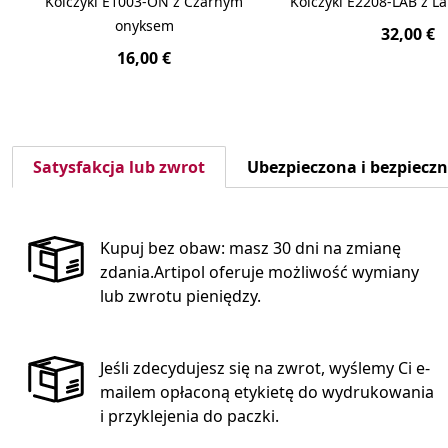
Kolczyki E1003-ON z Czarnym
Kolczyki E2208-LAB z L
onyksem
32,00 €
16,00 €
Satysfakcja lub zwrot
Ubezpieczona i bezpiecz
Kupuj bez obaw: masz 30 dni na zmianę
zdania.Artipol oferuje możliwość wymiany
lub zwrotu pieniędzy.
Jeśli zdecydujesz się na zwrot, wyślemy Ci e-
mailem opłaconą etykietę do wydrukowania
i przyklejenia do paczki.