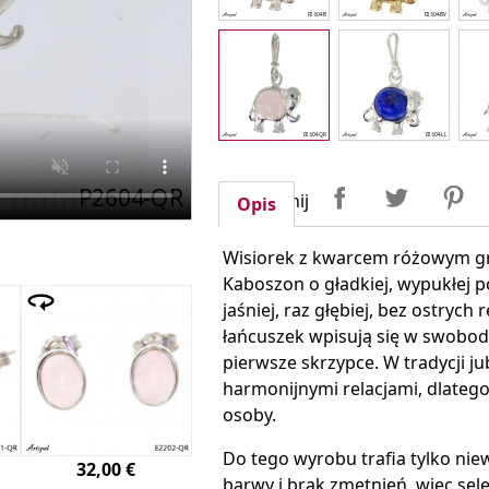
Udostępnij
Tweetuj
P
Udostępnij
Opis
Wisiorek z kwarcem różowym gr
Kaboszon o gładkiej, wypukłej p
jaśniej, raz głębiej, bez ostrych
łańcuszek wpisują się w swobod
pierwsze skrzypce. W tradycji ju
harmonijnymi relacjami, dlatego 
osoby.
Do tego wyrobu trafia tylko niew
32,00 €
barwy i brak zmętnień, więc sel