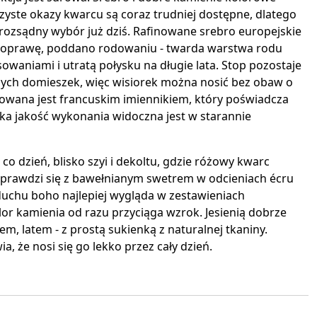
rzyste okazy kwarcu są coraz trudniej dostępne, dlatego
 rozsądny wybór już dziś. Rafinowane srebro europejskie
 oprawę, poddano rodowaniu - twarda warstwa rodu
owaniami i utratą połysku na długie lata. Stop pozostaje
znych domieszek, więc wisiorek można nosić bez obaw o
nowana jest francuskim imiennikiem, który poświadcza
ka jakość wykonania widoczna jest w starannie
 co dzień, blisko szyi i dekoltu, gdzie różowy kwarc
 Sprawdzi się z bawełnianym swetrem w odcieniach écru
w duchu boho najlepiej wygląda w zestawieniach
r kamienia od razu przyciąga wzrok. Jesienią dobrze
m, latem - z prostą sukienką z naturalnej tkaniny.
, że nosi się go lekko przez cały dzień.