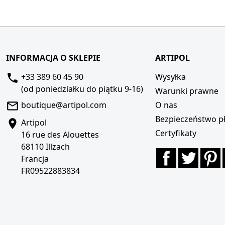
INFORMACJA O SKLEPIE
ARTIPOL
+33 389 60 45 90
Wysyłka
(od poniedziałku do piątku 9-16)
Warunki prawne
boutique@artipol.com
O nas
Bezpieczeństwo pł
Artipol
Certyfikaty
16 rue des Alouettes
68110 Illzach
Facebook
Twitte
P
Francja
FR09522883834