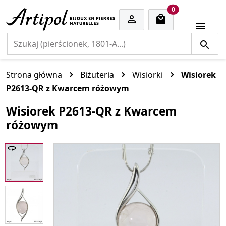
cart items
0


Strona główna
Biżuteria
Wisiorki
Wisiorek
P2613-QR z Kwarcem różowym
Wisiorek P2613-QR z Kwarcem
różowym