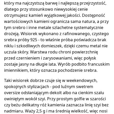
który ma najczystszą barwę i najlepszą przejrzystość,
dlatego przy stosunkowo niewysokiej cenie
otrzymujesz kamień wyjątkowej jakości. Dostępność
wartościowych kamieni ogranicza sama natura, a przy
tym srebro i inne metale szlachetne systematycznie
drożeją. Wisiorek wykonano z rafinowanego, czystego
srebra próby 925 - to właśnie próba poświadcza brak
niklu i szkodliwych domieszek, dzięki czemu metal nie
uczula skóry. Warstwa rodu chroni powierzchnię
przed czernieniem i zarysowaniami, więc połysk
zostaje jasny na długie lata. Wyrób podbito francuskim
imiennikiem, który oznacza pochodzenie srebra.
Taki wisiorek dobrze czuje się w weekendowych,
spokojnych stylizacjach - pod luźnym swetrem
oversize odsłaniającym dekolt albo na cienkim szalu
owiniętym wokół szyi. Przy prostym golfie w szarości
czy beżu delikatny róż kamienia zaznacza linię szyi bez
nadmiaru. Waży 2,5 g i ma średnią wielkość, więc nosi