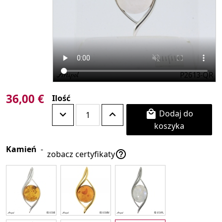
36,00 €
Ilość
Dodaj do

koszyka
Kamień
-

zobacz certyfikaty