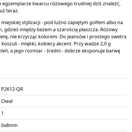
e egzemplarze kwarcu różowego trudniej dziś znaleźć,
uż teraz.
iejskiej stylizacji - pod luźno zapiętym golfem albo na
, gdzieś między beżem a szarością płaszcza. Różowy
tę, nie krzycząc kolorem. Do jeansów i prostego swetra
koszuli - miękki, kobiecy akcent. Przy wadze 2,0 g
zień, a jego rozmiar - średni - dobrze eksponuje barwę
P2612-QR
Owal
1
6x8mm