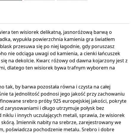
interest
era ten wisiorek delikatną, jasnoróżową barwą o
adka, wypukła powierzchnia kamienia gra światłem
 blask przesuwa się po niej łagodnie, gdy poruszasz
ho nie odciąga uwagi od kamienia, a cienki łańcuszek
ię na dekolcie. Kwarc różowy od dawna kojarzony jest z
jami, dlatego ten wisiorek bywa trafnym wyborem na
 tak, by barwa pozostała równa i czysta na całej
nie ta jednolitość podnosi jego jakość przy zachowaniu
finowane srebro próby 925 europejskiej jakości, pokryte
ed zarysowaniami i długo utrzymuje połysk bez
 niklu i innych uczulających metali, sprawia, że wisiorek
 skórą. Imiennik nabity na srebrze, zarejestrowany we
m, poświadcza pochodzenie metalu. Srebro i dobre