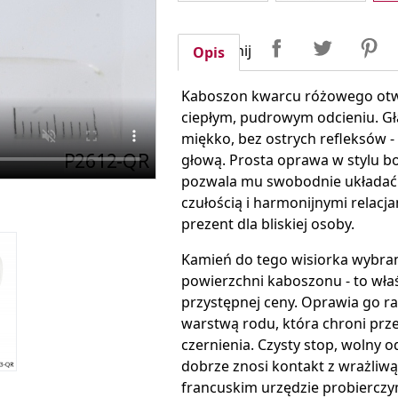
Udostępnij
Tweetuj
P
Udostępnij
Opis
Kaboszon kwarcu różowego otwi
ciepłym, pudrowym odcieniu. Gł
miękko, bez ostrych refleksów -
głową. Prosta oprawa w stylu bo
pozwala mu swobodnie układać s
czułością i harmonijnymi relac
prezent dla bliskiej osoby.
Kamień do tego wisiorka wybrano
powierzchni kaboszonu - to właś
przystępnej ceny. Oprawia go ra
warstwą rodu, która chroni prz
czernienia. Czysty stop, wolny od
dobrze znosi kontakt z wrażliwą
francuskim urzędzie probierczy