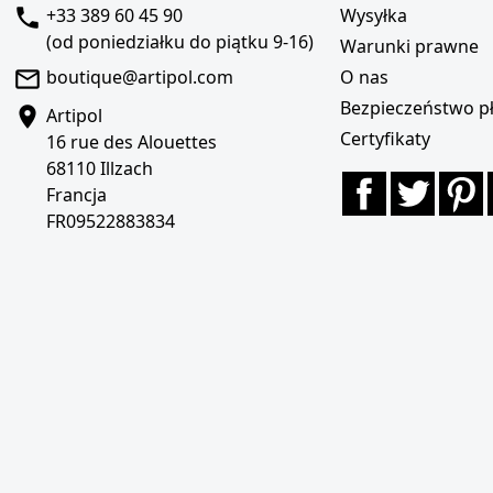
+33 389 60 45 90
Wysyłka
(od poniedziałku do piątku 9-16)
Warunki prawne
boutique@artipol.com
O nas
Bezpieczeństwo pł
Artipol
Certyfikaty
16 rue des Alouettes
68110 Illzach
Facebook
Twitte
P
Francja
FR09522883834