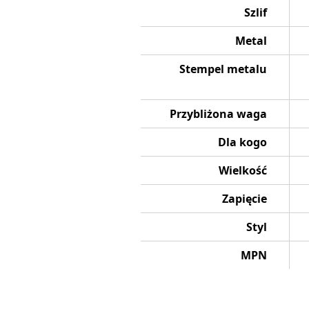
Szlif
Metal
Stempel metalu
Przybliżona waga
Dla kogo
Wielkość
Zapięcie
Styl
MPN