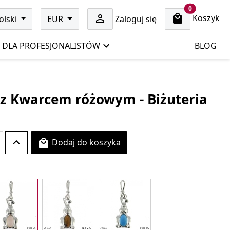
cart items
0
Koszyk

olski
EUR
Zaloguj się
DLA PROFESJONALISTÓW
BLOG
 z Kwarcem różowym - Biżuteria
Dodaj do koszyka
