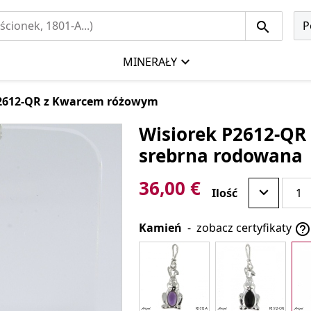
P
MINERAŁY
P2612-QR z Kwarcem różowym
Wisiorek P2612-QR
srebrna rodowana
36,00 €
Ilość
Kamień
-
zobacz certyfikaty
