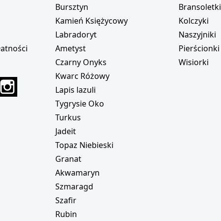
Bursztyn
Bransoletk
Kamień Księżycowy
Kolczyki
Labradoryt
Naszyjniki
atności
Ametyst
Pierścionki
Czarny Onyks
Wisiorki
Kwarc Różowy
r
interest
Instagram
Lapis lazuli
Tygrysie Oko
Turkus
Jadeit
Topaz Niebieski
Granat
Akwamaryn
Szmaragd
Szafir
Rubin