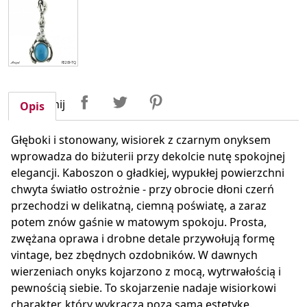
Udostępnij
Tweetuj
Pinterest
Udostępnij
Opis
Głęboki i stonowany, wisiorek z czarnym onyksem
wprowadza do biżuterii przy dekolcie nutę spokojnej
elegancji. Kaboszon o gładkiej, wypukłej powierzchni
chwyta światło ostrożnie - przy obrocie dłoni czerń
przechodzi w delikatną, ciemną poświatę, a zaraz
potem znów gaśnie w matowym spokoju. Prosta,
zwężana oprawa i drobne detale przywołują formę
vintage, bez zbędnych ozdobników. W dawnych
wierzeniach onyks kojarzono z mocą, wytrwałością i
pewnością siebie. To skojarzenie nadaje wisiorkowi
charakter, który wykracza poza samą estetykę.