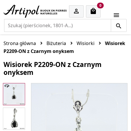
cart items
0


Strona główna
Biżuteria
Wisiorki
Wisiorek
P2209-ON z Czarnym onyksem
Wisiorek P2209-ON z Czarnym
onyksem