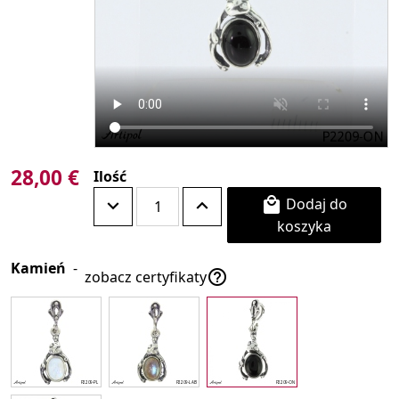
28,00 €
Ilość
Dodaj do

koszyka
Kamień
-

zobacz certyfikaty