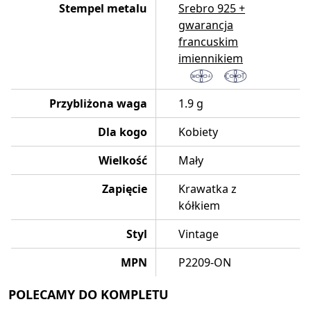
Stempel metalu
Srebro 925 +
gwarancja
francuskim
imiennikiem
Przybliżona waga
1.9 g
Dla kogo
Kobiety
Wielkość
Mały
Zapięcie
Krawatka z
kółkiem
Styl
Vintage
MPN
P2209-ON
POLECAMY DO KOMPLETU