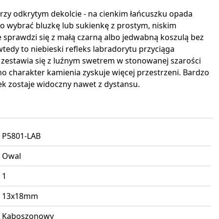
 przy odkrytym dekolcie - na cienkim łańcuszku opada
rto wybrać bluzkę lub sukienkę z prostym, niskim
 sprawdzi się z małą czarną albo jedwabną koszulą bez
tedy to niebieski refleks labradorytu przyciąga
e zestawia się z luźnym swetrem w stonowanej szarości
oho charakter kamienia zyskuje więcej przestrzeni. Bardzo
ek zostaje widoczny nawet z dystansu.
P5801-LAB
Owal
1
13x18mm
Kaboszonowy