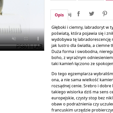
Udostępnij
Tweetuj
P
Udostępnij
Opis
Głęboki i ciemny, labradoryt w t
poświatą, która pojawia się i z
wydobywa tę labradorescencję na
jak lustro dla światła, a ciemne
Duża forma i swobodna, nieregul
boho, z wyraźnym odniesieniem d
taki kamień łączono ze spokojem 
Do tego egzemplarza wybraliśmy 
ona, a nie sama wielkość kamie
rozsądnej cenie. Srebro i dobre
takiego wisiorka dziś ma sens 
europejskie, czysty stop bez ni
obaw o podrażnienia czy uczule
francuskim urzędzie probierczy