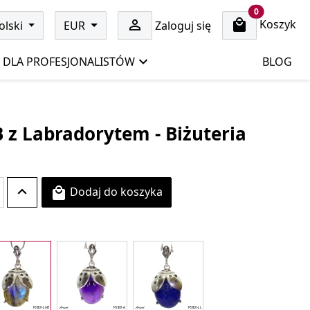
cart items
0
Koszyk

olski
EUR
Zaloguj się
DLA PROFESJONALISTÓW
BLOG
 z Labradorytem - Biżuteria
Dodaj do koszyka
