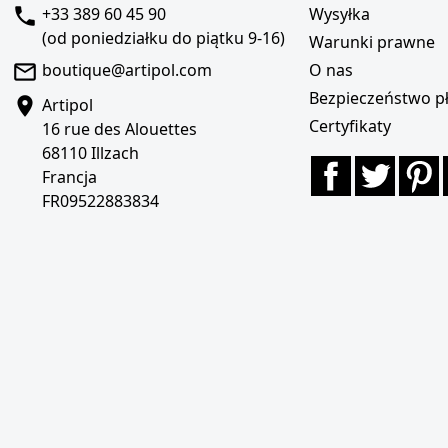
+33 389 60 45 90
Wysyłka
(od poniedziałku do piątku 9-16)
Warunki prawne
boutique@artipol.com
O nas
Bezpieczeństwo pł
Artipol
Certyfikaty
16 rue des Alouettes
68110 Illzach
Facebook
Twitte
P
Francja
FR09522883834