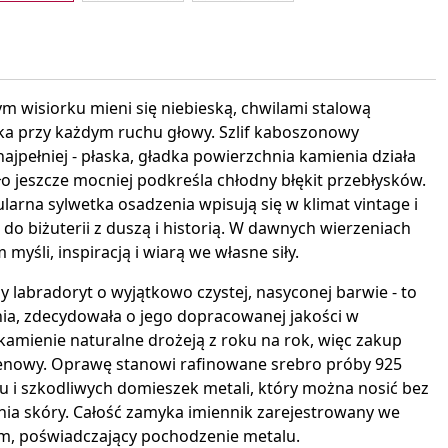
interest
ym wisiorku mieni się niebieską, chwilami stalową
nika przy każdym ruchu głowy. Szlif kaboszonowy
jpełniej - płaska, gładka powierzchnia kamienia działa
 tło jeszcze mocniej podkreśla chłodny błękit przebłysków.
arna sylwetka osadzenia wpisują się w klimat vintage i
o biżuterii z duszą i historią. W dawnych wierzeniach
myśli, inspiracją i wiarą we własne siły.
labradoryt o wyjątkowo czystej, nasyconej barwie - to
nia, zdecydowała o jego dopracowanej jakości w
 kamienie naturalne drożeją z roku na rok, więc zakup
cenowy. Oprawę stanowi rafinowane srebro próby 925
klu i szkodliwych domieszek metali, który można nosić bez
nia skóry. Całość zamyka imiennik zarejestrowany we
m, poświadczający pochodzenie metalu.