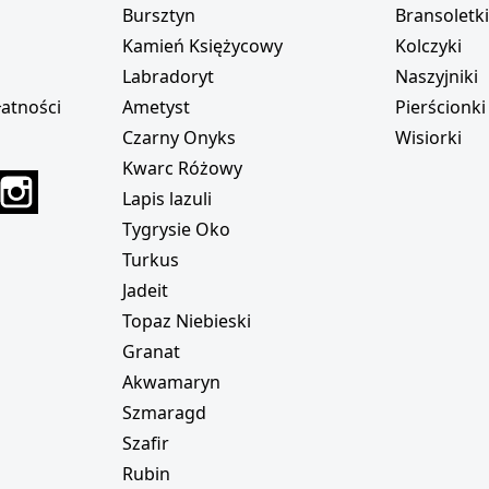
Bursztyn
Bransoletk
Kamień Księżycowy
Kolczyki
Labradoryt
Naszyjniki
atności
Ametyst
Pierścionki
Czarny Onyks
Wisiorki
Kwarc Różowy
r
interest
Instagram
Lapis lazuli
Tygrysie Oko
Turkus
Jadeit
Topaz Niebieski
Granat
Akwamaryn
Szmaragd
Szafir
Rubin