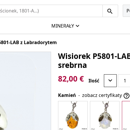
P
MINERAŁY
5801-LAB z Labradorytem
Wisiorek P5801-LAB
srebrna
82,00 €
Ilość
Kamień
-
zobacz certyfikaty
