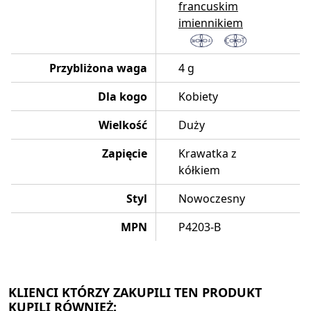
francuskim
imiennikiem
Przybliżona waga
4 g
Dla kogo
Kobiety
Wielkość
Duży
Zapięcie
Krawatka z
kółkiem
Styl
Nowoczesny
MPN
P4203-B
KLIENCI KTÓRZY ZAKUPILI TEN PRODUKT
KUPILI RÓWNIEŻ: