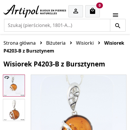
cart items
0


Strona główna
Biżuteria
Wisiorki
Wisiorek
P4203-B z Bursztynem
Wisiorek P4203-B z Bursztynem