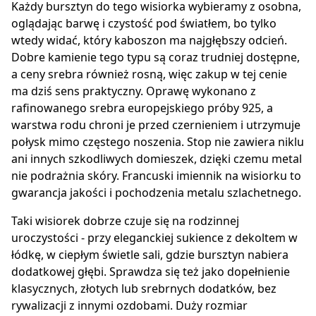
Każdy bursztyn do tego wisiorka wybieramy z osobna,
oglądając barwę i czystość pod światłem, bo tylko
wtedy widać, który kaboszon ma najgłębszy odcień.
Dobre kamienie tego typu są coraz trudniej dostępne,
a ceny srebra również rosną, więc zakup w tej cenie
ma dziś sens praktyczny. Oprawę wykonano z
rafinowanego srebra europejskiego próby 925, a
warstwa rodu chroni je przed czernieniem i utrzymuje
połysk mimo częstego noszenia. Stop nie zawiera niklu
ani innych szkodliwych domieszek, dzięki czemu metal
nie podrażnia skóry. Francuski imiennik na wisiorku to
gwarancja jakości i pochodzenia metalu szlachetnego.
Taki wisiorek dobrze czuje się na rodzinnej
uroczystości - przy eleganckiej sukience z dekoltem w
łódkę, w ciepłym świetle sali, gdzie bursztyn nabiera
dodatkowej głębi. Sprawdza się też jako dopełnienie
klasycznych, złotych lub srebrnych dodatków, bez
rywalizacji z innymi ozdobami. Duży rozmiar