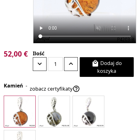
52,00 €
Ilość
Dodaj do

koszyka
Kamień
-

zobacz certyfikaty