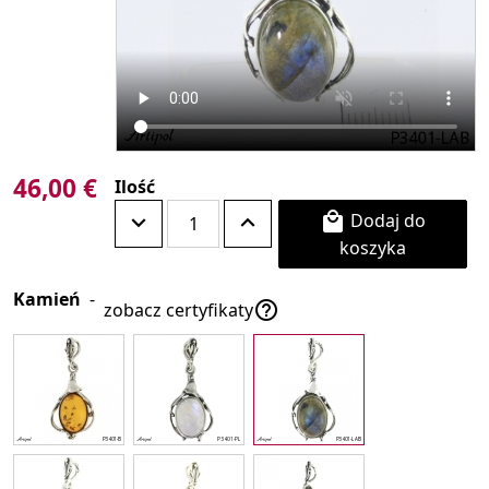
46,00 €
Ilość
Dodaj do

koszyka
Kamień
-

zobacz certyfikaty