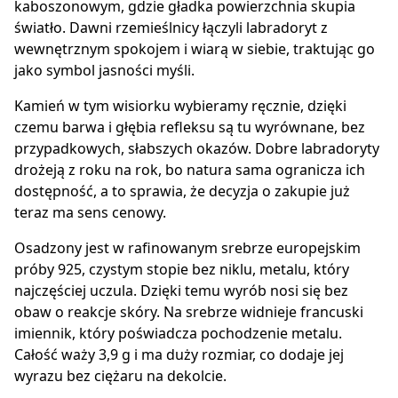
kaboszonowym, gdzie gładka powierzchnia skupia
światło. Dawni rzemieślnicy łączyli labradoryt z
wewnętrznym spokojem i wiarą w siebie, traktując go
jako symbol jasności myśli.
Kamień w tym wisiorku wybieramy ręcznie, dzięki
czemu barwa i głębia refleksu są tu wyrównane, bez
przypadkowych, słabszych okazów. Dobre labradoryty
drożeją z roku na rok, bo natura sama ogranicza ich
dostępność, a to sprawia, że decyzja o zakupie już
teraz ma sens cenowy.
Osadzony jest w rafinowanym srebrze europejskim
próby 925, czystym stopie bez niklu, metalu, który
najczęściej uczula. Dzięki temu wyrób nosi się bez
obaw o reakcje skóry. Na srebrze widnieje francuski
imiennik, który poświadcza pochodzenie metalu.
Całość waży 3,9 g i ma duży rozmiar, co dodaje jej
wyrazu bez ciężaru na dekolcie.