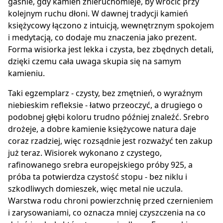
gaśnie, gdy kamień znieruchomieje, by wrócić przy
kolejnym ruchu dłoni. W dawnej tradycji kamień
księżycowy łączono z intuicją, wewnętrznym spokojem
i medytacją, co dodaje mu znaczenia jako prezent.
Forma wisiorka jest lekka i czysta, bez zbędnych detali,
dzięki czemu cała uwaga skupia się na samym
kamieniu.
Taki egzemplarz - czysty, bez zmętnień, o wyraźnym
niebieskim refleksie - łatwo przeoczyć, a drugiego o
podobnej głębi koloru trudno później znaleźć. Srebro
drożeje, a dobre kamienie księżycowe natura daje
coraz rzadziej, więc rozsądnie jest rozważyć ten zakup
już teraz. Wisiorek wykonano z czystego,
rafinowanego srebra europejskiego próby 925, a
próba ta potwierdza czystość stopu - bez niklu i
szkodliwych domieszek, więc metal nie uczula.
Warstwa rodu chroni powierzchnię przed czernieniem
i zarysowaniami, co oznacza mniej czyszczenia na co