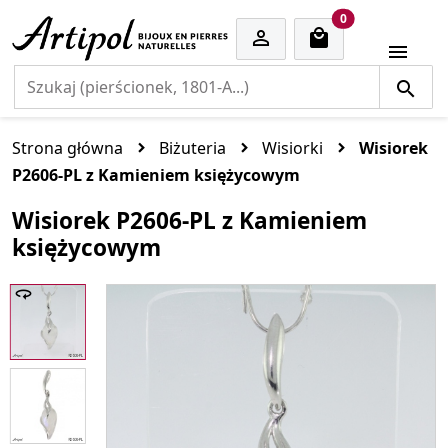
cart items
0


Strona główna
Biżuteria
Wisiorki
Wisiorek
P2606-PL z Kamieniem księżycowym
Wisiorek P2606-PL z Kamieniem
księżycowym