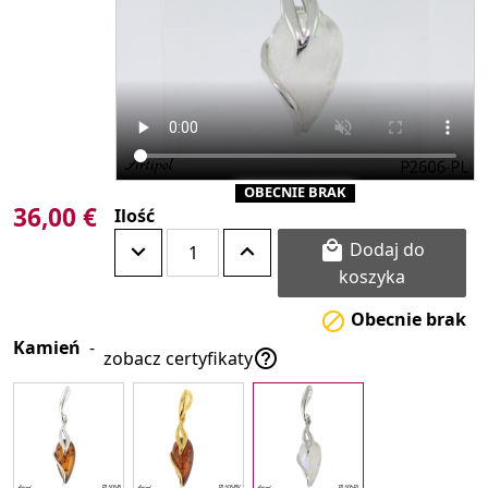
OBECNIE BRAK
36,00 €
Ilość
Dodaj do

koszyka
Obecnie brak

Kamień
-

zobacz certyfikaty