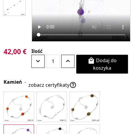
42,00 €
Ilość
Dodaj do

koszyka
Kamień
-

zobacz certyfikaty