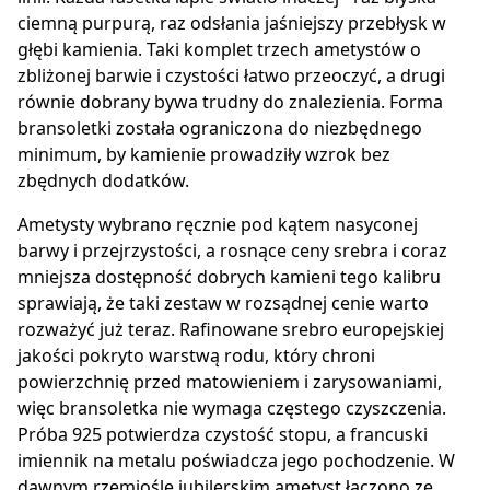
ciemną purpurą, raz odsłania jaśniejszy przebłysk w
głębi kamienia. Taki komplet trzech ametystów o
zbliżonej barwie i czystości łatwo przeoczyć, a drugi
równie dobrany bywa trudny do znalezienia. Forma
bransoletki została ograniczona do niezbędnego
minimum, by kamienie prowadziły wzrok bez
zbędnych dodatków.
Ametysty wybrano ręcznie pod kątem nasyconej
barwy i przejrzystości, a rosnące ceny srebra i coraz
mniejsza dostępność dobrych kamieni tego kalibru
sprawiają, że taki zestaw w rozsądnej cenie warto
rozważyć już teraz. Rafinowane srebro europejskiej
jakości pokryto warstwą rodu, który chroni
powierzchnię przed matowieniem i zarysowaniami,
więc bransoletka nie wymaga częstego czyszczenia.
Próba 925 potwierdza czystość stopu, a francuski
imiennik na metalu poświadcza jego pochodzenie. W
dawnym rzemiośle jubilerskim ametyst łączono ze