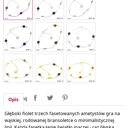
Udostępnij
Tweetuj
Pinterest
Udostępnij
Opis
Głęboki fiolet trzech fasetowanych ametystów gra na
wąskiej, rodowanej bransoletce o minimalistycznej
linii. Każda fasetka łapie światło inaczej - raz błyska