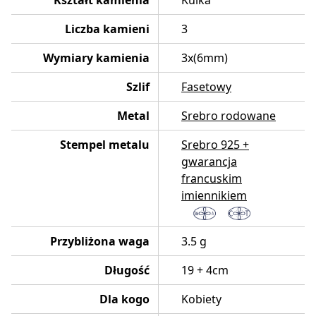
Liczba kamieni
3
Wymiary kamienia
3x(6mm)
Szlif
Fasetowy
Metal
Srebro rodowane
Stempel metalu
Srebro 925 +
gwarancja
francuskim
imiennikiem
Przybliżona waga
3.5 g
Długość
19 + 4cm
Dla kogo
Kobiety