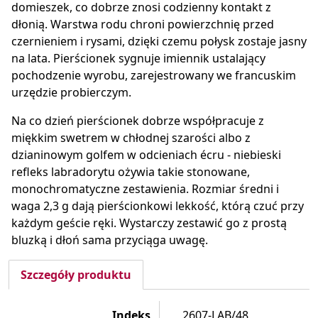
domieszek, co dobrze znosi codzienny kontakt z
dłonią. Warstwa rodu chroni powierzchnię przed
czernieniem i rysami, dzięki czemu połysk zostaje jasny
na lata. Pierścionek sygnuje imiennik ustalający
pochodzenie wyrobu, zarejestrowany we francuskim
urzędzie probierczym.
Na co dzień pierścionek dobrze współpracuje z
miękkim swetrem w chłodnej szarości albo z
dzianinowym golfem w odcieniach écru - niebieski
refleks labradorytu ożywia takie stonowane,
monochromatyczne zestawienia. Rozmiar średni i
waga 2,3 g dają pierścionkowi lekkość, którą czuć przy
każdym geście ręki. Wystarczy zestawić go z prostą
bluzką i dłoń sama przyciąga uwagę.
Szczegóły produktu
Indeks
2607-LAB/48