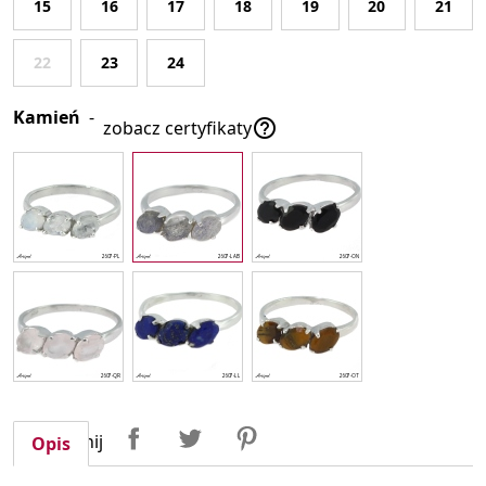
15
16
17
18
19
20
21
22
23
24
Kamień
-

zobacz certyfikaty
Udostępnij
Tweetuj
Pinterest
Udostępnij
Opis