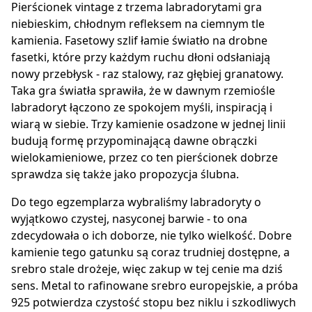
Pierścionek vintage z trzema labradorytami gra
niebieskim, chłodnym refleksem na ciemnym tle
kamienia. Fasetowy szlif łamie światło na drobne
fasetki, które przy każdym ruchu dłoni odsłaniają
nowy przebłysk - raz stalowy, raz głębiej granatowy.
Taka gra światła sprawiła, że w dawnym rzemiośle
labradoryt łączono ze spokojem myśli, inspiracją i
wiarą w siebie. Trzy kamienie osadzone w jednej linii
budują formę przypominającą dawne obrączki
wielokamieniowe, przez co ten pierścionek dobrze
sprawdza się także jako propozycja ślubna.
Do tego egzemplarza wybraliśmy labradoryty o
wyjątkowo czystej, nasyconej barwie - to ona
zdecydowała o ich doborze, nie tylko wielkość. Dobre
kamienie tego gatunku są coraz trudniej dostępne, a
srebro stale drożeje, więc zakup w tej cenie ma dziś
sens. Metal to rafinowane srebro europejskie, a próba
925 potwierdza czystość stopu bez niklu i szkodliwych