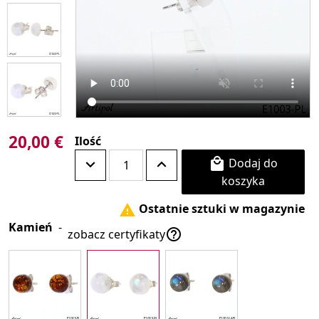
20,00 €
Ilość
Dodaj do

koszyka
Ostatnie sztuki w magazynie

Kamień
-

zobacz certyfikaty