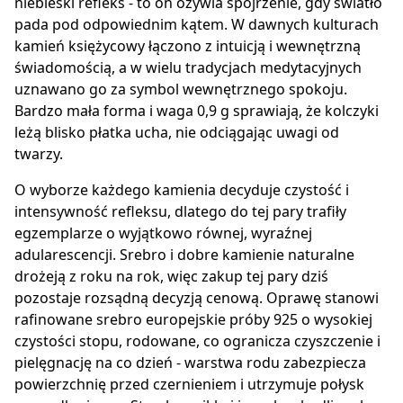
niebieski refleks - to on ożywia spojrzenie, gdy światło
pada pod odpowiednim kątem. W dawnych kulturach
kamień księżycowy łączono z intuicją i wewnętrzną
świadomością, a w wielu tradycjach medytacyjnych
uznawano go za symbol wewnętrznego spokoju.
Bardzo mała forma i waga 0,9 g sprawiają, że kolczyki
leżą blisko płatka ucha, nie odciągając uwagi od
twarzy.
O wyborze każdego kamienia decyduje czystość i
intensywność refleksu, dlatego do tej pary trafiły
egzemplarze o wyjątkowo równej, wyraźnej
adularescencji. Srebro i dobre kamienie naturalne
drożeją z roku na rok, więc zakup tej pary dziś
pozostaje rozsądną decyzją cenową. Oprawę stanowi
rafinowane srebro europejskie próby 925 o wysokiej
czystości stopu, rodowane, co ogranicza czyszczenie i
pielęgnację na co dzień - warstwa rodu zabezpiecza
powierzchnię przed czernieniem i utrzymuje połysk