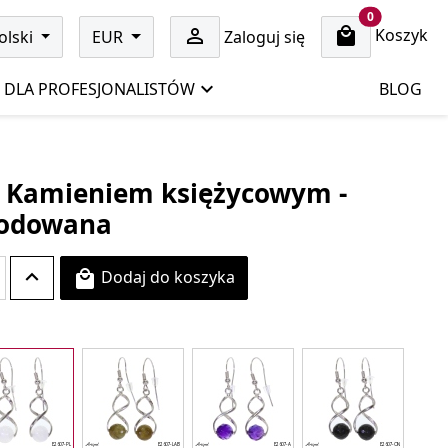
cart items
0
Koszyk

olski
EUR
Zaloguj się
DLA PROFESJONALISTÓW
BLOG
 z Kamieniem księżycowym -
 rodowana
Dodaj do koszyka
