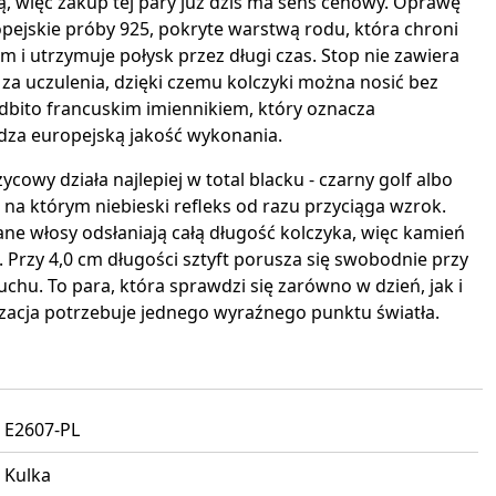
, więc zakup tej pary już dziś ma sens cenowy. Oprawę
pejskie próby 925, pokryte warstwą rodu, która chroni
 i utrzymuje połysk przez długi czas. Stop nie zawiera
za uczulenia, dzięki czemu kolczyki można nosić bez
bito francuskim imiennikiem, który oznacza
dza europejską jakość wykonania.
życowy działa najlepiej w total blacku - czarny golf albo
 na którym niebieski refleks od razu przyciąga wzrok.
ne włosy odsłaniają całą długość kolczyka, więc kamień
 Przy 4,0 cm długości sztyft porusza się swobodnie przy
chu. To para, która sprawdzi się zarówno w dzień, jak i
zacja potrzebuje jednego wyraźnego punktu światła.
E2607-PL
Kulka