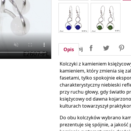
Udostępnij
Tweetuj
P
Udostępnij
Opis
Kolczyki z kamieniem księżycow
kamieniem, który zmienia się za
fasetami, tylko spokojnie ekspo
charakterystyczny niebieski ref
przy ruchu głowy, gdy światło 
księżycowy od dawna kojarzono 
kulturach towarzyszył praktyko
Do obu kolczyków wybrano kamien
prezentuje się spójnie, a jakość