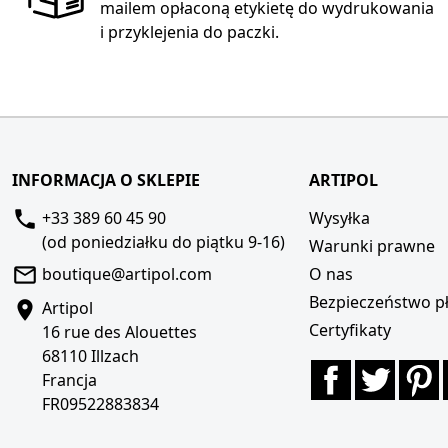
mailem opłaconą etykietę do wydrukowania
i przyklejenia do paczki.
INFORMACJA O SKLEPIE
ARTIPOL
+33 389 60 45 90
Wysyłka
(od poniedziałku do piątku 9-16)
Warunki prawne
boutique@artipol.com
O nas
Bezpieczeństwo pł
Artipol
Certyfikaty
16 rue des Alouettes
68110 Illzach
Facebook
Twitte
P
Francja
FR09522883834