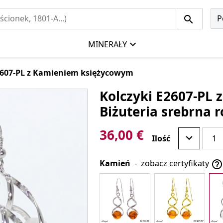
P
MINERAŁY
2607-PL z Kamieniem księżycowym
Kolczyki E2607-PL
Biżuteria srebrna
36,00 €
Ilość
Kamień
-
zobacz certyfikaty
