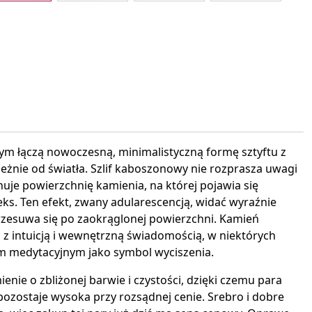
interest
ym łączą nowoczesną, minimalistyczną formę sztyftu z
leżnie od światła. Szlif kaboszonowy nie rozprasza uwagi
nuje powierzchnię kamienia, na której pojawia się
leks. Ten efekt, zwany adularescencją, widać wyraźnie
przesuwa się po zaokrąglonej powierzchni. Kamień
z intuicją i wewnętrzną świadomością, w niektórych
m medytacyjnym jako symbol wyciszenia.
ie o zbliżonej barwie i czystości, dzięki czemu para
 pozostaje wysoka przy rozsądnej cenie. Srebro i dobre