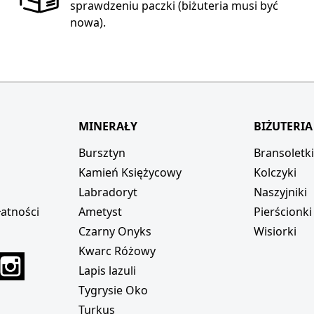
sprawdzeniu paczki (biżuteria musi być
nowa).
MINERAŁY
BIŻUTERIA
Bursztyn
Bransoletk
Kamień Księżycowy
Kolczyki
Labradoryt
Naszyjniki
atności
Ametyst
Pierścionki
Czarny Onyks
Wisiorki
Kwarc Różowy
r
interest
Instagram
Lapis lazuli
Tygrysie Oko
Turkus