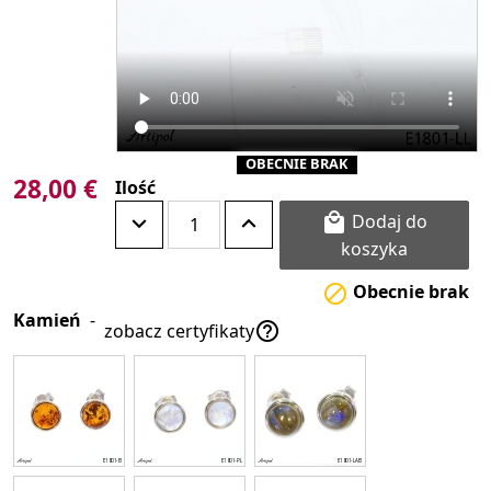
OBECNIE BRAK
28,00 €
Ilość
Dodaj do

koszyka
Obecnie brak

Kamień
-

zobacz certyfikaty