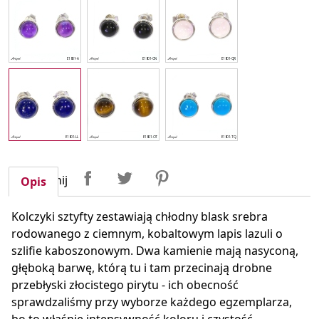
Udostępnij
Tweetuj
Pinterest
Udostępnij
Opis
Kolczyki sztyfty zestawiają chłodny blask srebra
rodowanego z ciemnym, kobaltowym lapis lazuli o
szlifie kaboszonowym. Dwa kamienie mają nasyconą,
głęboką barwę, którą tu i tam przecinają drobne
przebłyski złocistego pirytu - ich obecność
sprawdzaliśmy przy wyborze każdego egzemplarza,