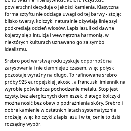
bo to właśnie intensywność koloru i czystość
powierzchni decydują o jakości kamienia. Klasyczna
forma sztyftu nie odciąga uwagi od tej barwy - stojąc
blisko twarzy, kolczyki naturalnie ożywiają linię szyi i
podkreślają odcień włosów. Lapis lazuli od dawna
kojarzy się z intuicją i wewnętrzną harmonią, w
niektórych kulturach uznawano go za symbol
idealizmu.
Srebro pod warstwą rodu zyskuje odporność na
zarysowania i nie ciemnieje z czasem, więc połysk
pozostaje wyraźny na długo. To rafinowane srebro
próby 925 europejskiej jakości, a francuski imiennik na
wyrobie poświadcza pochodzenie metalu. Stop jest
czysty, bez alergicznych domieszek, dlatego kolczyki
można nosić bez obaw o podrażnienia skóry. Srebro i
dobre kamienie w ostatnich latach systematycznie
drożeją, więc kolczyki z lapis lazuli w tej cenie to dziś
rozsądny wybór.