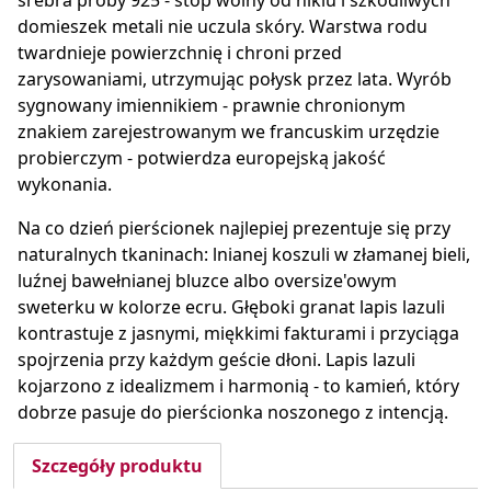
srebra próby 925 - stop wolny od niklu i szkodliwych
domieszek metali nie uczula skóry. Warstwa rodu
twardnieje powierzchnię i chroni przed
zarysowaniami, utrzymując połysk przez lata. Wyrób
sygnowany imiennikiem - prawnie chronionym
znakiem zarejestrowanym we francuskim urzędzie
probierczym - potwierdza europejską jakość
wykonania.
Na co dzień pierścionek najlepiej prezentuje się przy
naturalnych tkaninach: lnianej koszuli w złamanej bieli,
luźnej bawełnianej bluzce albo oversize'owym
sweterku w kolorze ecru. Głęboki granat lapis lazuli
kontrastuje z jasnymi, miękkimi fakturami i przyciąga
spojrzenia przy każdym geście dłoni. Lapis lazuli
kojarzono z idealizmem i harmonią - to kamień, który
dobrze pasuje do pierścionka noszonego z intencją.
Szczegóły produktu