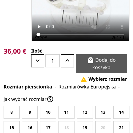
36,00 €
Ilość
Dodaj do

koszyka
Wybierz rozmiar

Rozmiar pierścionka
-
Rozmiarówka Europejska
-

jak wybrać rozmiar
8
9
10
11
12
13
14
15
16
17
18
19
20
21