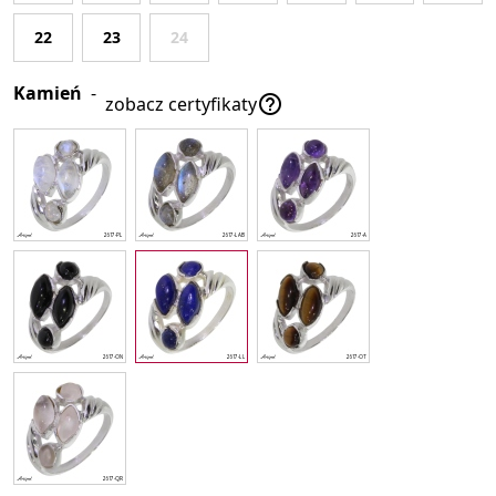
22
23
24
Kamień
-

zobacz certyfikaty