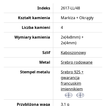
Indeks
2617-LL/48
Kształt kamienia
Markiza + Okrągły
Liczba kamieni
4
Wymiary kamienia
2x(4x8mm) +
2x(4mm)
Szlif
Kaboszonowy
Metal
Srebro rodowane
Stempel metalu
Srebro 925 +
gwarancja
francuskim
imiennikiem
Przybliżona waga
3.1 g