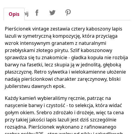
Udostępnij
Tweetuj
Pinterest
Udostępnij
Opis
Pierścionek vintage zestawia cztery kaboszony lapis
lazuli w symetryczną kompozycję, która przyciąga
wzrok intensywnym granatem z naturalnymi
przebłyskami złotego pirytu. Szlif kaboszonowy
sprawdza się tu znakomicie - gładka kopuła nie rozbija
barwy na fasetki, lecz skupia ją w jednolitą, głęboką
płaszczyznę. Retro sylwetka i wielokamienne ułożenie
nadają pierścionkowi charakter zaręczynowy, bliski
jubilerstwu dawnych epok.
Każdy kamień wybieraliśmy ręcznie, patrząc na
nasycenie barwy i czystość - to selekcja, która widać
gołym okiem. Srebro zdrożało i drożeje, więc ta cena
przy takiej jakości lapis lazuli jest dziś szczególnie
rozsądna. Pierścionek wykonano z rafinowanego