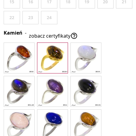
15
16
17
18
19
20
21
22
23
24
Kamień
-

zobacz certyfikaty