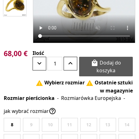
68,00 €
Ilość
Dodaj do

koszyka
Wybierz rozmiar
Ostatnie sztuki


w magazynie
Rozmiar pierścionka
-
Rozmiarówka Europejska
-

jak wybrać rozmiar
8
9
10
11
12
13
14