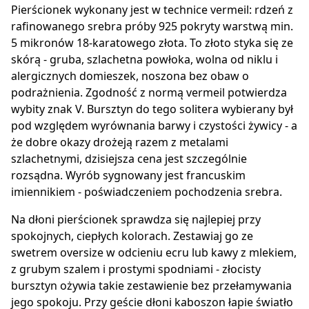
Pierścionek wykonany jest w technice vermeil: rdzeń z
rafinowanego srebra próby 925 pokryty warstwą min.
5 mikronów 18-karatowego złota. To złoto styka się ze
skórą - gruba, szlachetna powłoka, wolna od niklu i
alergicznych domieszek, noszona bez obaw o
podrażnienia. Zgodność z normą vermeil potwierdza
wybity znak V. Bursztyn do tego solitera wybierany był
pod względem wyrównania barwy i czystości żywicy - a
że dobre okazy drożeją razem z metalami
szlachetnymi, dzisiejsza cena jest szczególnie
rozsądna. Wyrób sygnowany jest francuskim
imiennikiem - poświadczeniem pochodzenia srebra.
Na dłoni pierścionek sprawdza się najlepiej przy
spokojnych, ciepłych kolorach. Zestawiaj go ze
swetrem oversize w odcieniu ecru lub kawy z mlekiem,
z grubym szalem i prostymi spodniami - złocisty
bursztyn ożywia takie zestawienie bez przełamywania
jego spokoju. Przy geście dłoni kaboszon łapie światło