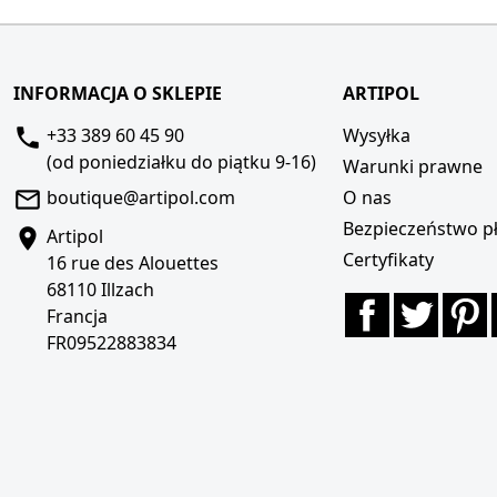
INFORMACJA O SKLEPIE
ARTIPOL
+33 389 60 45 90
Wysyłka
(od poniedziałku do piątku 9-16)
Warunki prawne
boutique@artipol.com
O nas
Bezpieczeństwo pł
Artipol
Certyfikaty
16 rue des Alouettes
68110 Illzach
Facebook
Twitte
P
Francja
FR09522883834