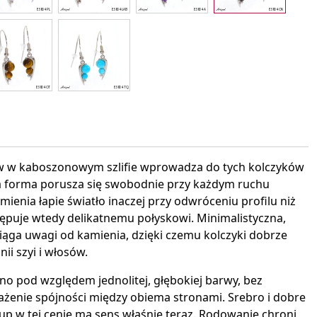
interest
w w kaboszonowym szlifie wprowadza do tych kolczyków
a forma porusza się swobodnie przy każdym ruchu
ienia łapie światło inaczej przy odwróceniu profilu niż
ępuje wtedy delikatnemu połyskowi. Minimalistyczna,
iąga uwagi od kamienia, dzięki czemu kolczyki dobrze
nii szyi i włosów.
no pod względem jednolitej, głębokiej barwy, bez
ażenie spójności między obiema stronami. Srebro i dobre
kup w tej cenie ma sens właśnie teraz. Rodowanie chroni