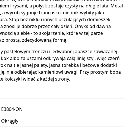
em i rysami, a połysk zostaje czysty na długie lata. Metal
i, a wyrób sygnuje francuski imiennik wybity jako
ra. Stop bez niklu i innych uczulających domieszek
a znosi je dobrze przez cały dzień. Onyks od dawna
wnością siebie - to skojarzenie, które w tej parze
 z prostą, zdecydowaną formą.
y pastelowym trenczu i jedwabnej apaszce zawiązanej
kok albo za uszami odkrywają całą linię szyi, więc czerń
k na tle jasnej palety. Jasna torebka i beżowe dodatki
cję, nie odbierając kamieniowi uwagi. Przy prostym boba
e kolczyki widać z każdej strony.
E3804-ON
Okrągły