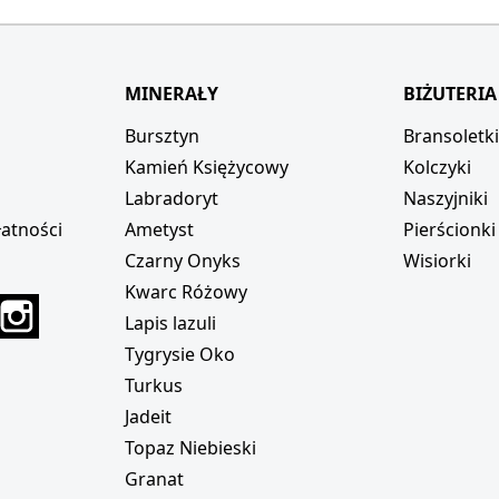
MINERAŁY
BIŻUTERIA
Bursztyn
Bransoletk
Kamień Księżycowy
Kolczyki
Labradoryt
Naszyjniki
atności
Ametyst
Pierścionki
Czarny Onyks
Wisiorki
Kwarc Różowy
r
interest
Instagram
Lapis lazuli
Tygrysie Oko
Turkus
Jadeit
Topaz Niebieski
Granat