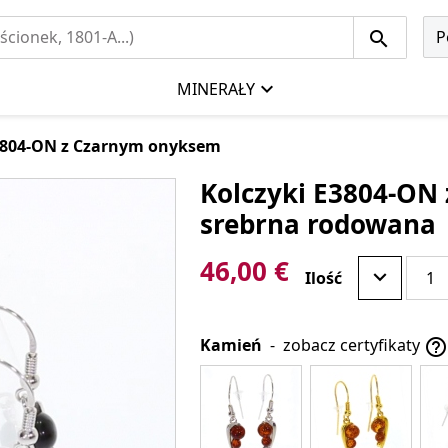
P
MINERAŁY
3804-ON z Czarnym onyksem
Kolczyki E3804-ON 
srebrna rodowana
46,00 €
Ilość
Kamień
-
zobacz certyfikaty
