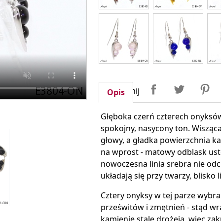
Udostępnij
Tweetuj
P
Udostępnij
Opis
Głęboka czerń czterech onyksó
spokojny, nasycony ton. Wisząc
głowy, a gładka powierzchnia kam
na wprost - matowy odblask ust
nowoczesna linia srebra nie odc
układają się przy twarzy, blisko li
Cztery onyksy w tej parze wybra
prześwitów i zmętnień - stąd wr
kamienie stale drożeją, więc za