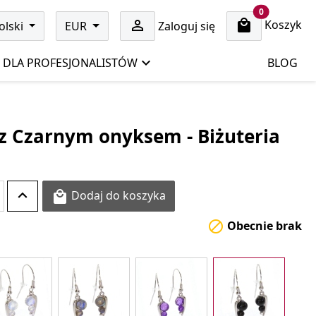
cart items
0
Koszyk

olski
EUR
Zaloguj się
DLA PROFESJONALISTÓW
BLOG
z Czarnym onyksem - Biżuteria
Dodaj do koszyka

Obecnie brak
