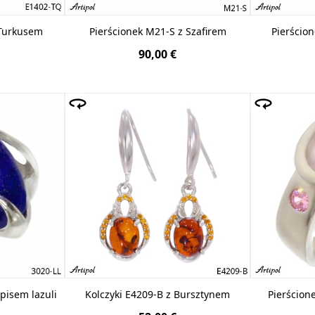
 Turkusem
Pierścionek M21-S z Szafirem
Pierścio
90,00 €
apisem lazuli
Kolczyki E4209-B z Bursztynem
Pierścion