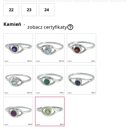
22
23
24
Kamień
-

zobacz certyfikaty