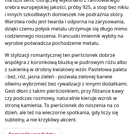
ma dziś sens. Obrączkę wykonano z rafinowanego
srebra europejskiej jakości, próby 925, a stop bez niklu
i innych szkodliwych domieszek nie podrażnia skóry.
Warstwa rodu jest twarda i odporna na zarysowania,
dzięki czemu połysk metalu utrzymuje się długo mimo
codziennego noszenia. Francuski imiennik wybity na
wyrobie poświadcza pochodzenie metalu.
W stylizacji romantycznej ten pierścionek dobrze
współgra z koronkową bluzką w pudrowym różu albo
z sukienką w drobny kwiatowy wzór. Pastelowa paleta
- beż, róż, jasna zieleń - pozwala zielonej barwie
oliwinu wybrzmieć bez rywalizacji z innymi dodatkami.
Gest dłoni z takim pierścionkiem, przy filiżance kawy
czy podczas rozmowy, naturalnie kieruje wzrok w
stronę kamienia. To pierścionek do noszenia na co
dzień, ale też na wieczorne spotkania, gdy liczy się
subtelny, a nie krzykliwy akcent.