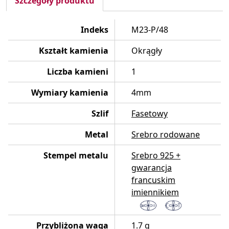
Szczegóły produktu
Indeks
M23-P/48
Kształt kamienia
Okrągły
Liczba kamieni
1
Wymiary kamienia
4mm
Szlif
Fasetowy
Metal
Srebro rodowane
Stempel metalu
Srebro 925 +
gwarancja
francuskim
imiennikiem
Przybliżona waga
1.7 g