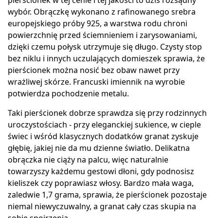
pierścionek w tej cenie i tej jakości to dziś rozsądny
wybór. Obrączkę wykonano z rafinowanego srebra
europejskiego próby 925, a warstwa rodu chroni
powierzchnię przed ściemnieniem i zarysowaniami,
dzięki czemu połysk utrzymuje się długo. Czysty stop
bez niklu i innych uczulających domieszek sprawia, że
pierścionek można nosić bez obaw nawet przy
wrażliwej skórze. Francuski imiennik na wyrobie
potwierdza pochodzenie metalu.
Taki pierścionek dobrze sprawdza się przy rodzinnych
uroczystościach - przy eleganckiej sukience, w cieple
świec i wśród klasycznych dodatków granat zyskuje
głębię, jakiej nie da mu dzienne światło. Delikatna
obrączka nie ciąży na palcu, więc naturalnie
towarzyszy każdemu gestowi dłoni, gdy podnosisz
kieliszek czy poprawiasz włosy. Bardzo mała waga,
zaledwie 1,7 grama, sprawia, że pierścionek pozostaje
niemal niewyczuwalny, a granat cały czas skupia na