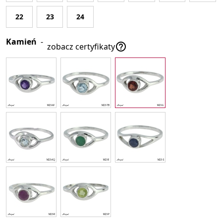
22
23
24
Kamień
-

zobacz certyfikaty