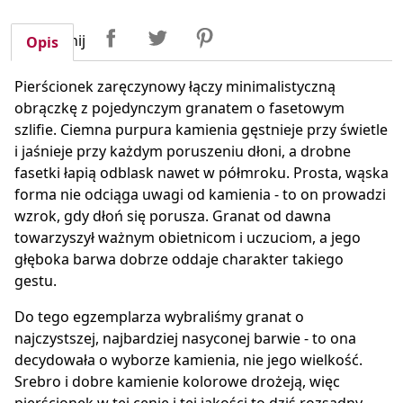
Udostępnij
Tweetuj
Pinterest
Udostępnij
Opis
Pierścionek zaręczynowy łączy minimalistyczną
obrączkę z pojedynczym granatem o fasetowym
szlifie. Ciemna purpura kamienia gęstnieje przy świetle
i jaśnieje przy każdym poruszeniu dłoni, a drobne
fasetki łapią odblask nawet w półmroku. Prosta, wąska
forma nie odciąga uwagi od kamienia - to on prowadzi
wzrok, gdy dłoń się porusza. Granat od dawna
towarzyszył ważnym obietnicom i uczuciom, a jego
głęboka barwa dobrze oddaje charakter takiego
gestu.
Do tego egzemplarza wybraliśmy granat o
najczystszej, najbardziej nasyconej barwie - to ona
decydowała o wyborze kamienia, nie jego wielkość.
Srebro i dobre kamienie kolorowe drożeją, więc