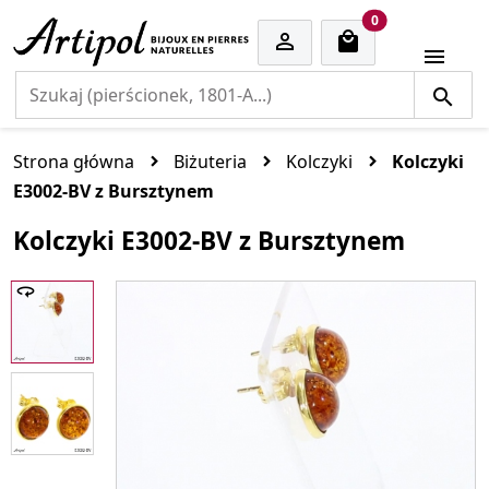
cart items
0


Strona główna
Biżuteria
Kolczyki
Kolczyki
E3002-BV z Bursztynem
Kolczyki E3002-BV z Bursztynem