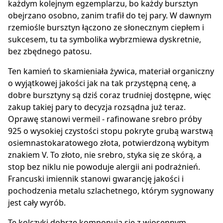
każdym kolejnym egzemplarzu, bo każdy bursztyn
obejrzano osobno, zanim trafił do tej pary. W dawnym
rzemiośle bursztyn łączono ze słonecznym ciepłem i
sukcesem, tu ta symbolika wybrzmiewa dyskretnie,
bez zbędnego patosu.
Ten kamień to skamieniała żywica, materiał organiczny
o wyjątkowej jakości jak na tak przystępną cenę, a
dobre bursztyny są dziś coraz trudniej dostępne, więc
zakup takiej pary to decyzja rozsądna już teraz.
Oprawę stanowi vermeil - rafinowane srebro próby
925 o wysokiej czystości stopu pokryte grubą warstwą
osiemnastokaratowego złota, potwierdzoną wybitym
znakiem V. To złoto, nie srebro, styka się ze skórą, a
stop bez niklu nie powoduje alergii ani podrażnień.
Francuski imiennik stanowi gwarancję jakości i
pochodzenia metalu szlachetnego, którym sygnowany
jest cały wyrób.
Te kolczyki dobrze komponują się z wiosennym