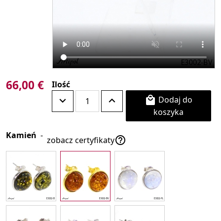
66,00 €
Ilość
Dodaj do

koszyka
Kamień
-

zobacz certyfikaty