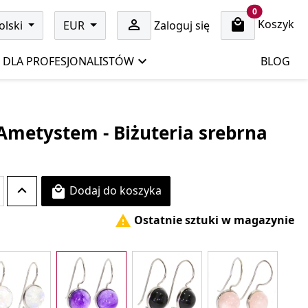
cart items
0
Koszyk

olski
EUR
Zaloguj się
DLA PROFESJONALISTÓW
BLOG
 Ametystem - Biżuteria srebrna
Dodaj do koszyka

Ostatnie sztuki w magazynie
