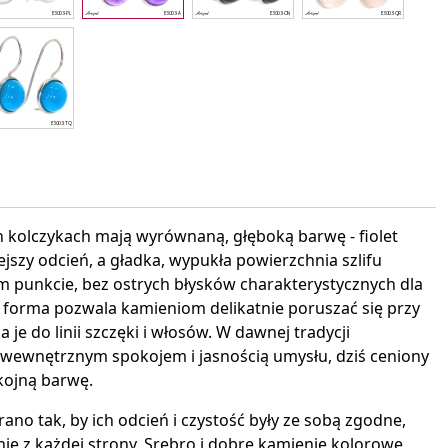
interest
kolczykach mają wyrównaną, głęboką barwę - fiolet
jszy odcień, a gładka, wypukła powierzchnia szlifu
m punkcie, bez ostrych błysków charakterystycznych dla
a forma pozwala kamieniom delikatnie poruszać się przy
 je do linii szczęki i włosów. W dawnej tradycji
z wewnętrznym spokojem i jasnością umysłu, dziś ceniony
kojną barwę.
no tak, by ich odcień i czystość były ze sobą zgodne,
ie z każdej strony. Srebro i dobre kamienie kolorowe