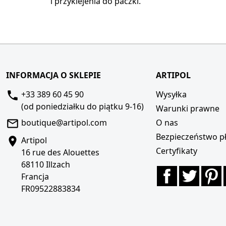
i przyklejenia do paczki.
INFORMACJA O SKLEPIE
ARTIPOL
+33 389 60 45 90
Wysyłka
(od poniedziałku do piątku 9-16)
Warunki prawne
boutique@artipol.com
O nas
Bezpieczeństwo pł
Artipol
Certyfikaty
16 rue des Alouettes
68110 Illzach
Facebook
Twitte
P
Francja
FR09522883834