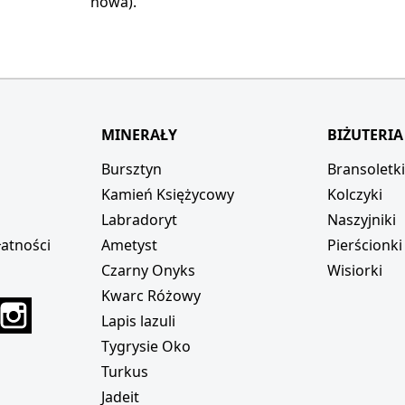
nowa).
MINERAŁY
BIŻUTERIA
Bursztyn
Bransoletk
Kamień Księżycowy
Kolczyki
Labradoryt
Naszyjniki
atności
Ametyst
Pierścionki
Czarny Onyks
Wisiorki
Kwarc Różowy
r
interest
Instagram
Lapis lazuli
Tygrysie Oko
Turkus
Jadeit