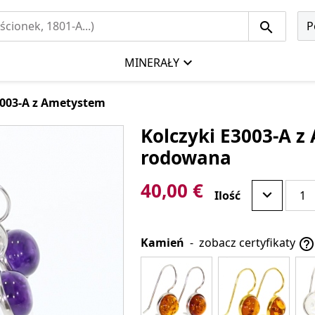
P
MINERAŁY
3003-A z Ametystem
Kolczyki E3003-A z
rodowana
40,00 €
Ilość
Kamień
-
zobacz certyfikaty
