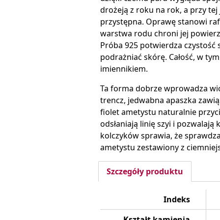
drożeją z roku na rok, a przy t
przystępna. Oprawę stanowi raf
warstwa rodu chroni jej powierz
Próba 925 potwierdza czystość 
podrażniać skórę. Całość, w ty
imiennikiem.
Ta forma dobrze wprowadza wios
trencz, jedwabna apaszka zawiąz
fiolet ametystu naturalnie prz
odsłaniają linię szyi i pozwala
kolczyków sprawia, że sprawdzaj
ametystu zestawiony z ciemniejs
Szczegóły produktu
Indeks
Kształt kamienia