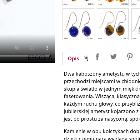
Udostępnij
Tweetuj
P
Udostępnij
Opis
Dwa kaboszony ametystu w tych 
przechodzi miejscami w chłodnie
skupia światło w jednym miękki
fasetowania. Wisząca, klasyczn
każdym ruchu głowy, co przybliża
jubilerskiej ametyst kojarzono 
jest po prostu za nasyconą, spo
Kamienie w obu kolczykach dobra
dzięki czemu para wygląda spójn