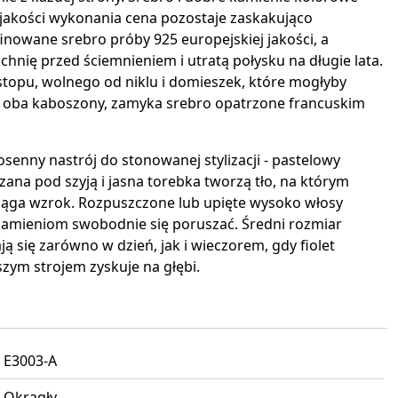
ej jakości wykonania cena pozostaje zaskakująco
inowane srebro próby 925 europejskiej jakości, a
chnię przed ściemnieniem i utratą połysku na długie lata.
stopu, wolnego od niklu i domieszek, które mogłyby
m oba kaboszony, zamyka srebro opatrzone francuskim
enny nastrój do stonowanej stylizacji - pastelowy
ana pod szyją i jasna torebka tworzą tło, na którym
yciąga wzrok. Rozpuszczone lub upięte wysoko włosy
ją kamieniom swobodnie się poruszać. Średni rozmiar
ą się zarówno w dzień, jak i wieczorem, gdy fiolet
zym strojem zyskuje na głębi.
E3003-A
Okrągły