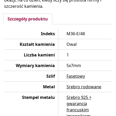
okazji, na co dzień, kiedy liczy się prostota formy i
szczerość kamienia.
Szczegóły produktu
Indeks
M36-E/48
Kształt kamienia
Owal
Liczba kamieni
1
Wymiary kamienia
5x7mm
Szlif
Fasetowy
Metal
Srebro rodowane
Stempel metalu
Srebro 925 +
gwarancja
francuskim