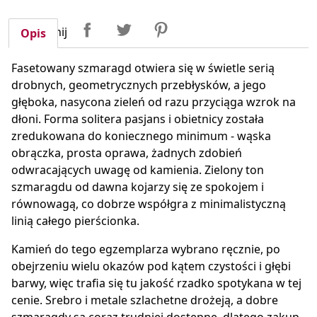
Udostępnij
Tweetuj
Pinterest
Udostępnij
Opis
Fasetowany szmaragd otwiera się w świetle serią
drobnych, geometrycznych przebłysków, a jego
głęboka, nasycona zieleń od razu przyciąga wzrok na
dłoni. Forma solitera pasjans i obietnicy została
zredukowana do koniecznego minimum - wąska
obrączka, prosta oprawa, żadnych zdobień
odwracających uwagę od kamienia. Zielony ton
szmaragdu od dawna kojarzy się ze spokojem i
równowagą, co dobrze współgra z minimalistyczną
linią całego pierścionka.
Kamień do tego egzemplarza wybrano ręcznie, po
obejrzeniu wielu okazów pod kątem czystości i głębi
barwy, więc trafia się tu jakość rzadko spotykana w tej
cenie. Srebro i metale szlachetne drożeją, a dobre