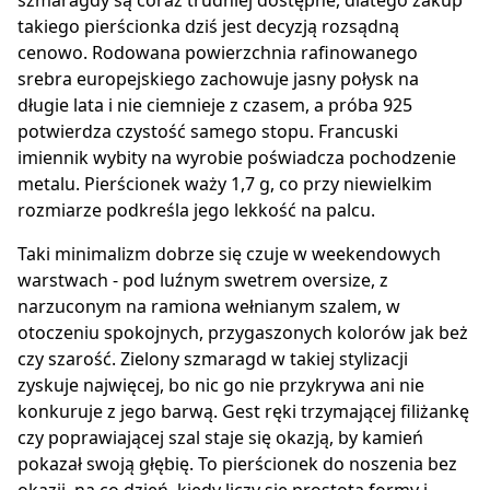
szmaragdy są coraz trudniej dostępne, dlatego zakup
takiego pierścionka dziś jest decyzją rozsądną
cenowo. Rodowana powierzchnia rafinowanego
srebra europejskiego zachowuje jasny połysk na
długie lata i nie ciemnieje z czasem, a próba 925
potwierdza czystość samego stopu. Francuski
imiennik wybity na wyrobie poświadcza pochodzenie
metalu. Pierścionek waży 1,7 g, co przy niewielkim
rozmiarze podkreśla jego lekkość na palcu.
Taki minimalizm dobrze się czuje w weekendowych
warstwach - pod luźnym swetrem oversize, z
narzuconym na ramiona wełnianym szalem, w
otoczeniu spokojnych, przygaszonych kolorów jak beż
czy szarość. Zielony szmaragd w takiej stylizacji
zyskuje najwięcej, bo nic go nie przykrywa ani nie
konkuruje z jego barwą. Gest ręki trzymającej filiżankę
czy poprawiającej szal staje się okazją, by kamień
pokazał swoją głębię. To pierścionek do noszenia bez