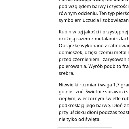
pod względem barwy i czystości,
równym odcieniu. Ten typ pierśc
symbolem uczucia i zobowiązani
Rubin w tej jakości i przystępne
drożeją razem z metalami szlach
Obrączkę wykonano z rafinowane
domieszek, dzięki czemu metal n
przed czernieniem i zarysowania
polerowania. Wyrób podbito fr
srebra.
Niewielki rozmiar i waga 1,7 gra
go nie czuć. Świetnie sprawdzi s
ciepłym, wieczornym świetle rub
podkreślają jego barwę. Dłoń z 
przy uścisku dłoni podczas toas
nie tylko od święta.