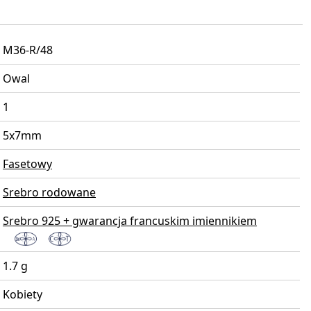
M36-R/48
Owal
1
5x7mm
Fasetowy
Srebro rodowane
Srebro 925 + gwarancja francuskim imiennikiem
1.7 g
Kobiety