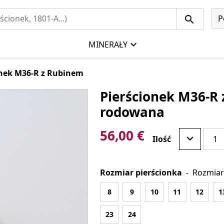
P
MINERAŁY
onek M36-R z Rubinem
Pierścionek M36-R 
rodowana
56,00 €
Ilość
Rozmiar pierścionka
-
Rozmiar
8
9
10
11
12
1
23
24