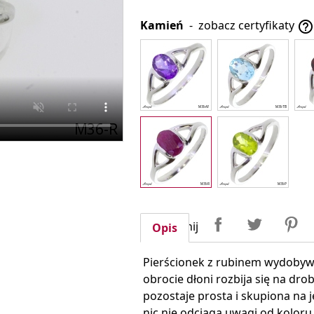
Kamień
-
zobacz certyfikaty

Udostępnij
Tweetuj
P
Udostępnij
Opis
Pierścionek z rubinem wydobywa
obrocie dłoni rozbija się na dro
pozostaje prosta i skupiona na 
nic nie odciąga uwagi od koloru