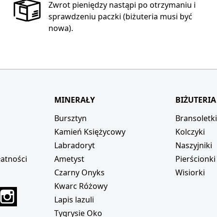
Zwrot pieniędzy nastąpi po otrzymaniu i
sprawdzeniu paczki (biżuteria musi być
nowa).
MINERAŁY
BIŻUTERIA
Bursztyn
Bransoletk
Kamień Księżycowy
Kolczyki
Labradoryt
Naszyjniki
atności
Ametyst
Pierścionki
Czarny Onyks
Wisiorki
Kwarc Różowy
r
interest
Instagram
Lapis lazuli
Tygrysie Oko