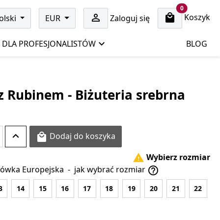
cart items
0
Koszyk

olski
EUR
Zaloguj się
DLA PROFESJONALISTÓW
BLOG
z Rubinem - Biżuteria srebrna
Dodaj do koszyka

Wybierz rozmiar

ówka Europejska
-
jak wybrać rozmiar

3
14
15
16
17
18
19
20
21
22