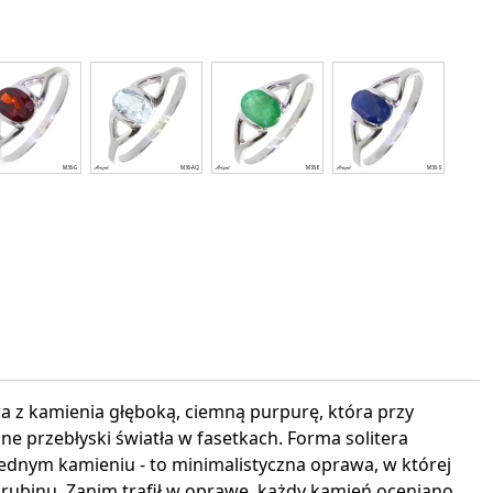
interest
 z kamienia głęboką, ciemną purpurę, która przy
bne przebłyski światła w fasetkach. Forma solitera
jednym kamieniu - to minimalistyczna oprawa, w której
 rubinu. Zanim trafił w oprawę, każdy kamień oceniano