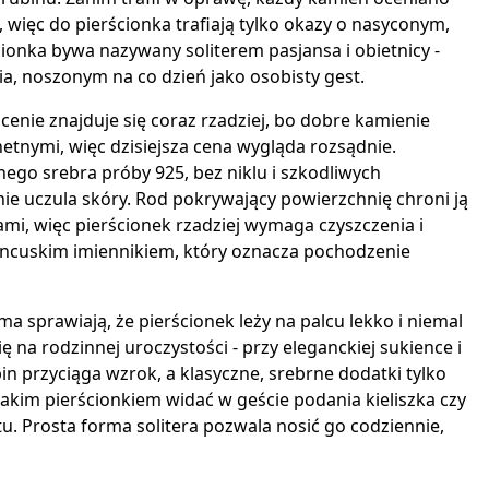
 więc do pierścionka trafiają tylko okazy o nasyconym,
ionka bywa nazywany soliterem pasjansa i obietnicy -
a, noszonym na co dzień jako osobisty gest.
j cenie znajduje się coraz rzadziej, bo dobre kamienie
etnymi, więc dzisiejsza cena wygląda rozsądnie.
go srebra próby 925, bez niklu i szkodliwych
ie uczula skóry. Rod pokrywający powierzchnię chroni ją
mi, więc pierścionek rzadziej wymaga czyszczenia i
ancuskim imiennikiem, który oznacza pochodzenie
ma sprawiają, że pierścionek leży na palcu lekko i niemal
ię na rodzinnej uroczystości - przy eleganckiej sukience i
in przyciąga wzrok, a klasyczne, srebrne dodatki tylko
takim pierścionkiem widać w geście podania kieliszka czy
tu. Prosta forma solitera pozwala nosić go codziennie,