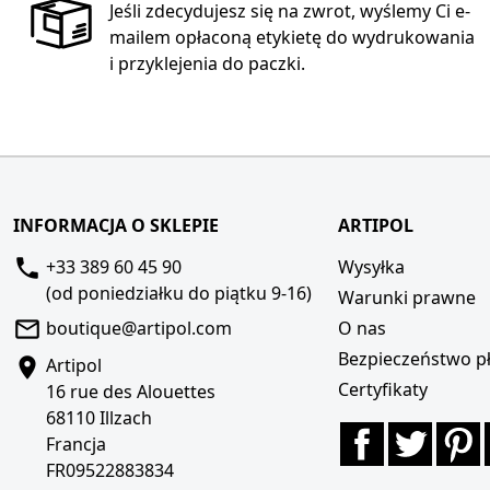
Jeśli zdecydujesz się na zwrot, wyślemy Ci e-
mailem opłaconą etykietę do wydrukowania
i przyklejenia do paczki.
INFORMACJA O SKLEPIE
ARTIPOL
+33 389 60 45 90
Wysyłka
(od poniedziałku do piątku 9-16)
Warunki prawne
boutique@artipol.com
O nas
Bezpieczeństwo pł
Artipol
Certyfikaty
16 rue des Alouettes
68110 Illzach
Facebook
Twitte
P
Francja
FR09522883834