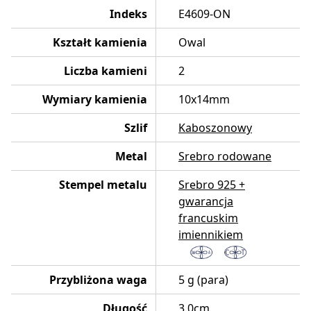
Indeks
E4609-ON
Kształt kamienia
Owal
Liczba kamieni
2
Wymiary kamienia
10x14mm
Szlif
Kaboszonowy
Metal
Srebro rodowane
Stempel metalu
Srebro 925 +
gwarancja
francuskim
imiennikiem
Przybliżona waga
5 g (para)
Długość
3.0cm