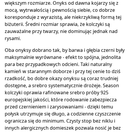
większym rozmiarze. Onyks od dawna kojarzy się z
mocą, wytrwałością i pewnością siebie, co dobrze
koresponduje z wyrazistą, ale niekrzykliwą formą tej
biżuterii. Średni rozmiar sprawia, że kolczyki są
zauważalne przy twarzy, nie dominując jednak nad
rysami.
Oba onyksy dobrano tak, by barwa i głębia czerni były
maksymalnie wyrównane - efekt to spójna, jednolita
para bez przypadkowych odcieni. Taki naturalny
kamień w starannym doborze i przy tej cenie to dziś
rzadkość, bo dobre okazy onyksu są coraz trudniej
dostępne, a srebro systematycznie drożeje. Season
kolczyki oprawia rafinowane srebro próby 925
europejskiej jakości, które rodowanie zabezpiecza
przed czernieniem i zarysowaniami - dzięki temu
połysk utrzymuje się długo, a codzienne czyszczenie
ogranicza się do minimum. Czysty stop bez niklu i
innych alergicznych domieszek pozwala nosić je bez