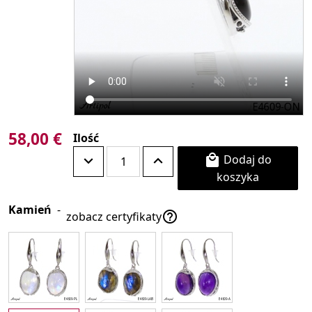
58,00 €
Ilość
Dodaj do

koszyka
Kamień
-

zobacz certyfikaty