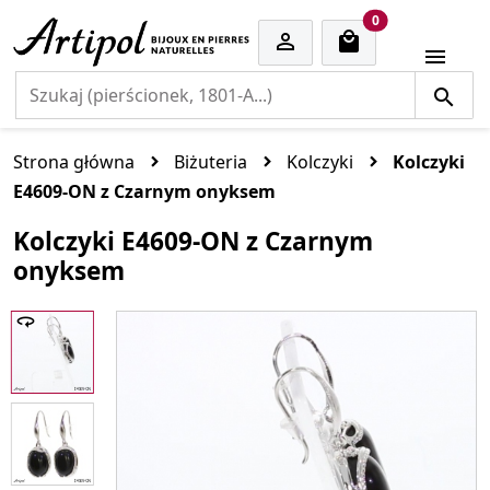
cart items
0


Strona główna
Biżuteria
Kolczyki
Kolczyki
E4609-ON z Czarnym onyksem
Kolczyki E4609-ON z Czarnym
onyksem